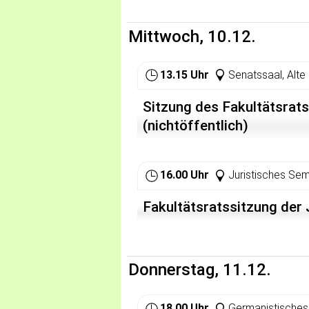
entwickeln und verändern sich Spr
Sichtweisen? Ist die Rede vom Sp
deutsche Sprache schützen und ga
Mittwoch, 10.12.
verankern?
13.15 Uhr
Senatssaal, Alte 
Sitzung des Fakultätsrats
(nichtöffentlich)
16.00 Uhr
Juristisches Sem
Fakultätsratssitzung der J
Donnerstag, 11.12.
18.00 Uhr
Germanistisches