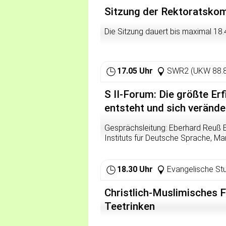
Sitzung der Rektoratskom
Die Sitzung dauert bis maximal 18.
17.05 Uhr
SWR2 (UKW 88.8
S II-Forum: Die größte Er
entsteht und sich verände
Gesprächsleitung: Eberhard Reuß Es 
Instituts für Deutsche Sprache, M
Fremdsprachenphilologie, Universität
Romanische Philologie, Freie Univer
18.30 Uhr
Evangelische St
Stand am Anfang der Urschrei - w
einfach das Hirn der ersten Homini
Christlich-Muslimisches 
mag Sprache also gar nicht gewesen
Teetrinken
Errungenschaft. Grundlage von Ko
differenzierte sich indes unsere S