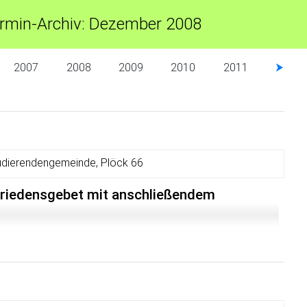
rmin-Archiv: Dezember 2008
2007
2008
2009
2010
2011
⮞
udierendengemeinde, Plöck 66
Friedensgebet mit anschließendem