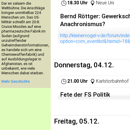
18.30 Uhr
Neue Uni
Dar es salaam die
Weltbühne. Die Anschläge
bringen unmittelbar 224
Bernd Röttger: Gewerkscha
Menschen um. Das US-
Militär schießt am 20.8.
Anachronismus?
Cruise Missiles auf eine
pharmazeutsche Fabrik im
http://kleinervogel-v.de/forum/ind
Sudan (aufgrund
unzutreffender
option=com_eventlist&Itemid=18&
Geheimdienstinformationen,
es handele sich um eine
Chemiewaffenfabrik) und
auf Ausbildungslager in
Donnerstag, 04.12.
Afghanistan; es ist
unbekannt, wie viele
Menschen dabei starben.
21.00 Uhr
Karlstorbahnhof
Mehr Geschichte
Fete der FS Politik
Freitag, 05.12.