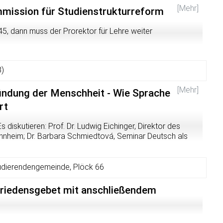
[Mehr]
mission für Studienstrukturreform
45, dann muss der Prorektor für Lehre weiter
)
[Mehr]
findung der Menschheit - Wie Sprache
rt
diskutieren: Prof. Dr. Ludwig Eichinger, Direktor des
annheim; Dr. Barbara Schmiedtová, Seminar Deutsch als
 Heidelberg; Prof. Dr. Jürgen Trabant, Institut für
sität Berlin
udierendengemeinde, Plöck 66
ie Johann Gottfried Herder vermutete? Oder wucherte
den mitsamt den Artikulationsorganen? Eine "Erfindung"
Friedensgebet mit anschließendem
 sein - aber sie ist die wichtigste menschliche
mmunikation und menschlicher Gesellschaft. Wie
prache zu Sprachen aus bis hin zur Verschriftlichung? Wie