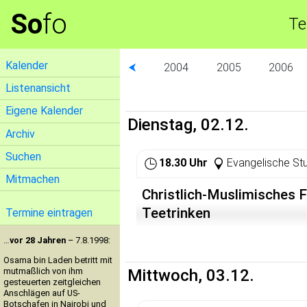
So
fo
Te
Kalender
⮜
2004
2005
2006
Listenansicht
Eigene Kalender
Dienstag, 02.12.
Archiv
Suchen
18.30 Uhr
Evangelische St
Mitmachen
Christlich-Muslimisches 
Teetrinken
Termine eintragen
…
vor 28 Jahren
– 7.8.1998:
Osama bin Laden betritt mit
mutmaßlich von ihm
Mittwoch, 03.12.
gesteuerten zeitgleichen
Anschlägen auf US-
Botschafen in Nairobi und