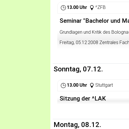
13.00 Uhr
^ZFB
Seminar "Bachelor und Mas
Grundlagen und Kritik des Bologn
Freitag, 05.12.2008 Zentrales Fac
13 -- 14 Uhr Input-Referat: "Der Bo
Bultmann)
Sonntag, 07.12.
14 -- 15 Uhr Diskussion: Ist der B
Grundsatzentscheidungen als sol
umgesetzt werden?
13.00 Uhr
Stuttgart
15 -- 16 Uhr Diskussion: Welche Au
des Hochschulstudiums? Welche Al
Sitzung der ^LAK
16-17 Uhr Zusammenfassung: Krit
17-18 Uhr Aktionen zur Verdeutlich
Montag, 08.12.
Danach gemeinsames Abendessen