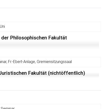
achen? Vermitteln unterschiedliche Sprachen auch andere
rachverfall nur Legende? Oder müssen wir etwa unsere
r "Deutsch als Sprache in Deutschland" im Grundgesetz
Uni
 der Philosophischen Fakultät
inar, Fr.-Ebert-Anlage, Gremiensitzungssaal
uristischen Fakultät (nichtöffentlich)
 Seminar