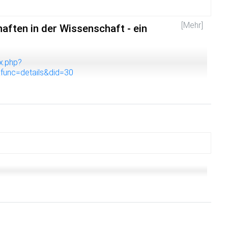
[Mehr]
ften in der Wissenschaft - ein
ex.php?
func=details&did=30