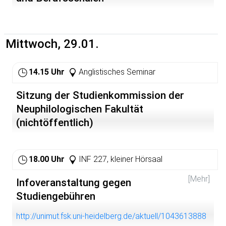
kubanischen Zuckerrohrplantagen kennen. In seinem
2002 im Pahl-Rugenstein-Verlag erschienenen Buch
"Che Guevara- Begegnungen und Gespräche 1961-
1964" berichtet Günther Schaaf nicht nur über
persönliche Eindrücke und Erlebnisse. Dem Autor gelingt
Mittwoch, 29.01.
es, die Persönlichkeit des Che in ihrer Komplexität zu
beschreiben, von seinen Ansichten und seinem Denken
zu erzählen. Er schreibt in Erinnerung an viele Gespräche
14.15 Uhr
Anglistisches Seminar
über die gesellschaftspolitischen Visionen Che
Guevaras, seine kritische Haltung zu den sozialistischen
Sitzung der Studienkommission der
Staaten und seine Bewertung des Kapitalismus.
Neuphilologischen Fakultät
(nichtöffentlich)
18.00 Uhr
INF 227, kleiner Hörsaal
[Mehr]
Infoveranstaltung gegen
Studiengebühren
http://unimut.fsk.uni-heidelberg.de/aktuell/1043613888