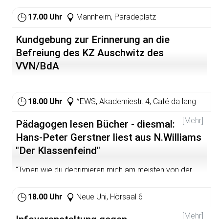
Öffnungszeiten: Mo-Fr 10-18, ab 17.2.: 10-16 Uhr Neben
schriftlichen Selbstzeugnissen Gandhis werden
17.00 Uhr
Mannheim, Paradeplatz
historische Photographien und Karikaturen aus den
Sammlungen des National Gandhi Museum in New Delhi
Kundgebung zur Erinnerung an die
gezeigt.
Befreiung des KZ Auschwitz des
VVN/BdA
18.00 Uhr
^EWS, Akademiestr. 4, Café da lang
[Mehr]
Pädagogen lesen Bücher - diesmal:
Hans-Peter Gerstner liest aus N.Williams
"Der Klassenfeind"
"Typen wie du deprimieren mich am meisten von der
ganzen Bande. Weil du im Grunde hochbegabt bist, nicht
wahr? Aber du lässt alles veröden. Du willst nicht lernen.
18.00 Uhr
Neue Uni, Hörsaal 6
Habe ich recht? Du willst einfach nicht."
[Mehr]