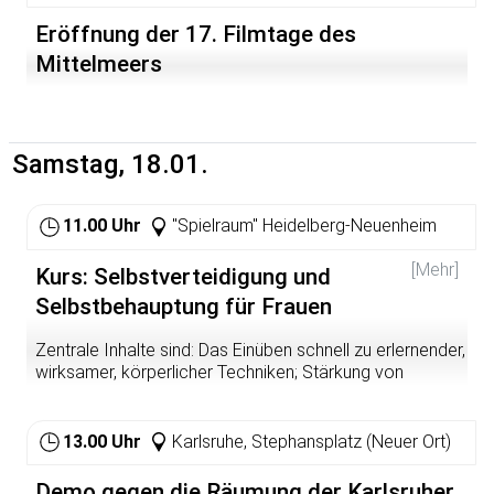
Eröffnung der 17. Filmtage des
Mittelmeers
Samstag, 18.01.
11.00 Uhr
"Spielraum" Heidelberg-Neuenheim
[Mehr]
Kurs: Selbstverteidigung und
Selbstbehauptung für Frauen
Zentrale Inhalte sind: Das Einüben schnell zu erlernender,
wirksamer, körperlicher Techniken; Stärkung von
Selbstachtung und der Entschlossenheit, sich gegen
verbale oder körperliche Belästigungen oder Angriffe
zur Wehr zu setzen; Information und Diskussion über
13.00 Uhr
Karlsruhe, Stephansplatz (Neuer Ort)
sinnvolle Gewaltprävention; gezielter Einsatz mentaler
Übungen zur Erlangung innerer Stärke und Kontrolle ;
Demo gegen die Räumung der Karlsruher