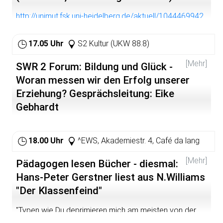
Eintritt: 6.- (erm.) / 7.- Euro
http://unimut.fsk.uni-heidelberg.de/aktuell/1044469942
17.05 Uhr
S2 Kultur (UKW 88.8)
[Mehr]
SWR 2 Forum: Bildung und Glück -
Woran messen wir den Erfolg unserer
Erziehung? Gesprächsleitung: Eike
Gebhardt
Welche Kompetenzen wollen wir Kindern beibringen und
auch den Bürgern allgemein, die durch den immer
18.00 Uhr
^EWS, Akademiestr. 4, Café da lang
rascheren Werte-Wandel zu lebenslangen Lernen
gezwungen sind? Einst plädierte die Aufklärung für die
[Mehr]
Pädagogen lesen Bücher - diesmal:
allseits gebildete und mündige Persönlichkeit, die ihr
Hans-Peter Gerstner liest aus N.Williams
Leben selbst gestalten und somit ihres Glückes Schmied
sein konnte oder sollte. Je umfassender das
"Der Klassenfeind"
Erfahrungswissen über die Welt, desto größer die
Chancen auf ein sinnvolles und erfülltes Leben - ein
"Typen wie Du deprimieren mich am meisten von der
Ideal, das längst aus den Grundsatz- Erklärungen der
ganzen Bande. Weil Du im Grunde hochbegabt bist, nicht