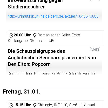
Infoveranstaltung gegen
Studiengebühren
http://unimut.fsk.uni-heidelberg.de/aktuell/1043613888
20.00 Uhr
Romanischer Keller, Ecke
Kettengasse/Seminarstraße
[Mehr]
Die Schauspielgruppe des
Anglistischen Seminars präsentiert von
Ben Elton: Popcorn
Der umstrittene Kultregisseur Bruce Delamitri wird für
seinen neuesten Film "Ordinary Americans" mit einem
Oscar ausgezeichnet. Wie viele seiner Vorgänger strotzt
auch dieser Film vor Sex und Gewalt und ist ein
Freitag, 31.01.
Kassenschlager. Die Killer sind cool und für Delamitri-
Fans bereits Ikonen.
15.15 Uhr
Chirurgie, INF 110, Großer Hörsaal
Kritiker werfen Delamitri vor, mit seinen Filmen