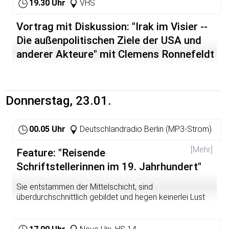
19.30 Uhr
VHS
Vortrag mit Diskussion: "Irak im Visier --
Die außenpolitischen Ziele der USA und
anderer Akteure" mit Clemens Ronnefeldt
Donnerstag, 23.01.
00.05 Uhr
Deutschlandradio Berlin (MP3-Strom)
[Mehr]
Feature: "Reisende
Schriftstellerinnen im 19. Jahrhundert"
Sie entstammen der Mittelschicht, sind
überdurchschnittlich gebildet und hegen keinerlei Lust
auf das gesellschaftlich vorgegebene Dasein als Ehefau
und Mutter. Also brechen sie bei erster Gelegenheit auf,
zum Mauna Loa, in den westafrikanischen Dschungel