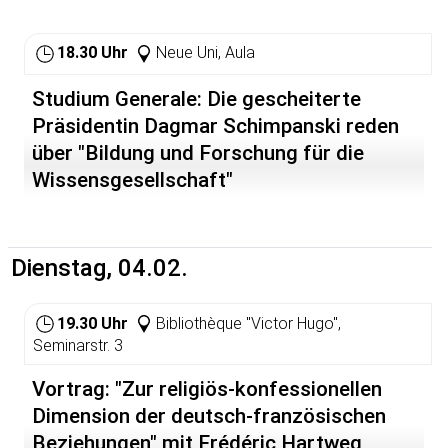
geldgeilen beinahe-Exfrau und Brooke, Nacktmodel,
erklärte Schauspielerin und Bruces one-night-stand. Sie
alle werden von den Killern als Geiseln genommen,
18.30 Uhr
Neue Uni, Aula
welche schließlich eine äußerst ungewöhnliche
Forderung stellen... Und während das Geschehen auf
Studium Generale: Die gescheiterte
seinen dramatischen Höhepunkt zusteuert, stellt sich
Präsidentin Dagmar Schimpanski reden
dem Zuschauer immer dringender die Frage: wer trägt
die Verantwortung für diese Katastrophe?
über "Bildung und Forschung für die
Wissensgesellschaft"
Please note that this play contains swearing, gunfire and
the occaisonal lack of outer garments.
Eintritt: 6.- (erm.) / 7.- Euro
Dienstag, 04.02.
19.30 Uhr
Bibliothèque "Victor Hugo",
Seminarstr. 3
Vortrag: "Zur religiös-konfessionellen
Dimension der deutsch-französischen
Beziehungen" mit Frédéric Hartweg