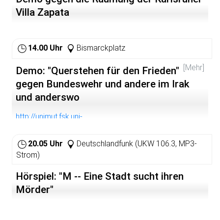
Erlernen von Konfrontationsprinzipien im Rollenspiel.
Villa Zapata
Anmeldung und/oder weitere Infos bei Marion Rapp, Tel.
06201/186319.
14.00 Uhr
Bismarckplatz
[Mehr]
Demo: "Querstehen für den Frieden"
gegen Bundeswehr und andere im Irak
und anderswo
http://unimut.fsk.uni-
heidelberg.de/unimut/aktuell/1042370273
20.05 Uhr
Deutschlandfunk (UKW 106.3, MP3-
Strom)
Hörspiel: "M -- Eine Stadt sucht ihren
Mörder"