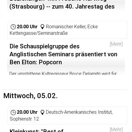
(Strasbourg) -- zum 40. Jahrestag des
Elysée-Vertrags
20.00 Uhr
Romanischer Keller, Ecke
Kettengasse/Seminarstraße
[Mehr]
Die Schauspielgruppe des
Anglistischen Seminars präsentiert von
Ben Elton: Popcorn
Der umstrittene Kultregisseur Bruce Delamitri wird für
seinen neuesten Film "Ordinary Americans" mit einem
Oscar ausgezeichnet. Wie viele seiner Vorgänger strotzt
auch dieser Film vor Sex und Gewalt und ist ein
Mittwoch, 05.02.
Kassenschlager. Die Killer sind cool und für Delamitri-
Fans bereits Ikonen.
20.00 Uhr
Deutsch-Amerikanisches Institut,
Kritiker werfen Delamitri vor, mit seinen Filmen
Sophienstr. 12
Nachahmungstäter zu provozieren und tatsächlich treibt
zur gleichen Zeit ein junges Killerpärchen im Westen der
[Mehr]
Kleinkunst: "Best of
USA sein Unwesen. Ganz im Stil von "Ordinary