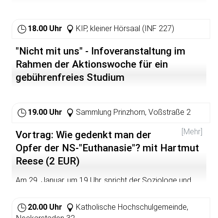
18.00 Uhr
KIP, kleiner Hörsaal (INF 227)
"Nicht mit uns" - Infoveranstaltung im
Rahmen der Aktionswoche für ein
gebührenfreies Studium
19.00 Uhr
Sammlung Prinzhorn, Voßstraße 2
[Mehr]
Vortrag: Wie gedenkt man der
Opfer der NS-"Euthanasie"? mit Hartmut
Reese (2 EUR)
Am 29. Januar, um 19 Uhr, spricht der Soziologe und
Sozialhistoriker Hartmut Reese in der Sammlung
Prinzhorn über das neue Gestaltungskonzept der
20.00 Uhr
Katholische Hochschulgemeinde,
Gedenkstätte Schloss Hartheim für die Opfer der so