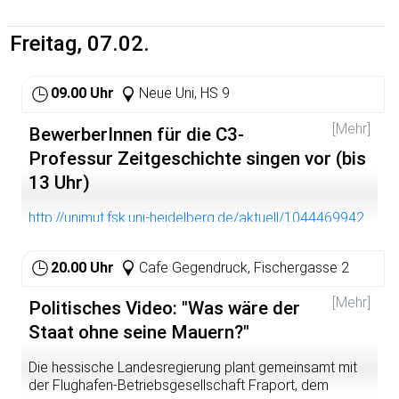
Bildungspolitik verschwunden ist. Sind Werte und
wahr? Aber Du lässt alles veröden. Du willst nicht lernen.
Erfahrungswissen, Charakter und Kreativität weniger
Habe ich recht? Du willst einfach nicht."
Freitag, 07.02.
wichtig als Fachwissen? Wollen wir, als "Produkt" der
Erziehung, verlässliche Funktionäre, Fachidioten - oder
Lebensqualität? Im SWR2 Forum diskutieren: Micha
09.00 Uhr
Neue Uni, HS 9
Brumlik, Philosoph und Erziehungswissenschaftler;
Andreas Schleicher, OECD, Chefkoordinator der PISA-
[Mehr]
Studie und Gesine Schwan, Präsidentin der
BewerberInnen für die C3-
europäischen Universität Viadrina.
Professur Zeitgeschichte singen vor (bis
13 Uhr)
http://unimut.fsk.uni-heidelberg.de/aktuell/1044469942
20.00 Uhr
Cafe Gegendruck, Fischergasse 2
[Mehr]
Politisches Video: "Was wäre der
Staat ohne seine Mauern?"
Die hessische Landesregierung plant gemeinsamt mit
der Flughafen-Betriebsgesellschaft Fraport, dem