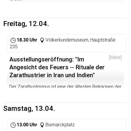
Freitag, 12.04.
18.30 Uhr
Völkerkundemuseum, Hauptstraße
235
[Mehr]
Ausstellungseröffnung: "Im
Angesicht des Feuers -- Rituale der
Zarathustrier in Iran und Indien"
Der Zarathustrismus ist eine der ältesten Religionen der
Menschheitsgeschichte. Bis zum Auftreten des Islam im
7. Jahrhundert hat er das religiöse Bild des Mittleren
Ostens nachhaltig geprägt. Daß der Zarathustrismus
Samstag, 13.04.
nach wie vor eine lebendige Religion ist, wird in der
Öffentlichkeit kaum wahrgenommen. ie
außergewöhnliche Fotodokumentation der Fotografen
13.00 Uhr
Bismarckplatz
K. Kazemi (Iran) und N. Desai (Indien) gibt einen