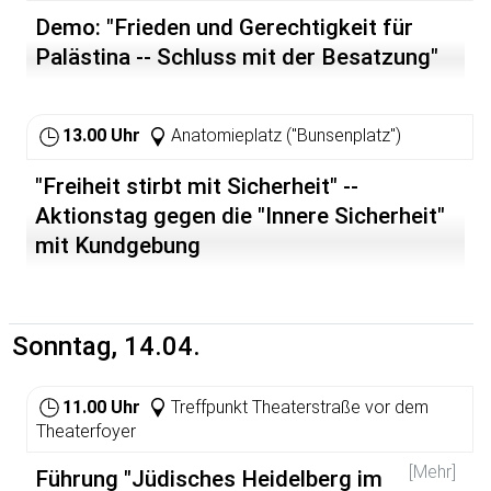
faszinierenden Einblick in die Rituale, die auch heute
Demo: "Frieden und Gerechtigkeit für
noch den religiösen Alltag der zarathustrischen
Gemeinden prägen. Exponate von ausgewählten
Palästina -- Schluss mit der Besatzung"
Ritualobjekten ergänzen die Ausstellung.
Im Rahmen des von der DFG geförderten Projekts
13.00 Uhr
Anatomieplatz ("Bunsenplatz")
"Religionsgeschichte und Ritualistik".
"Freiheit stirbt mit Sicherheit" --
Aktionstag gegen die "Innere Sicherheit"
mit Kundgebung
Sonntag, 14.04.
11.00 Uhr
Treffpunkt Theaterstraße vor dem
Theaterfoyer
[Mehr]
Führung "Jüdisches Heidelberg im