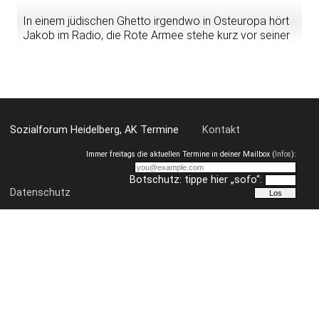
In einem jüdischen Ghetto irgendwo in Osteuropa hört
Jakob im Radio, die Rote Armee stehe kurz vor seiner
Stadt. Die Nachricht macht im Ghetto die Runde, und
Jakob erfährt, dass "Hoffnung wichtiger sein kann als ein
Stück Brot".
Sozialforum Heidelberg, AK Termine
Kontakt
Immer freitags die aktuellen Termine in deiner Mailbox (
Infos
):
Botschutz: tippe hier „sofo“:
Datenschutz