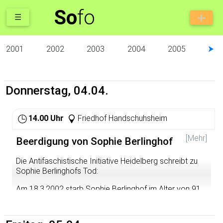
So
fo
☰
2001
2002
2003
2004
2005
⮞
Donnerstag, 04.04.
14.00 Uhr
Friedhof Handschuhsheim
[Mehr]
Beerdigung von Sophie Berlinghof
Die Antifaschistische Initiative Heidelberg schreibt zu
Sophie Berlinghofs Tod:
Am 18.3.2002 starb Sophie Berlinghof im Alter von 91
Jahren. Schon als kommunistische Studentin an der
Heidelberger Universität von den Nationalsozialisten
verfolgt, blieb Sophie trotz aller Bedrohungen ihren