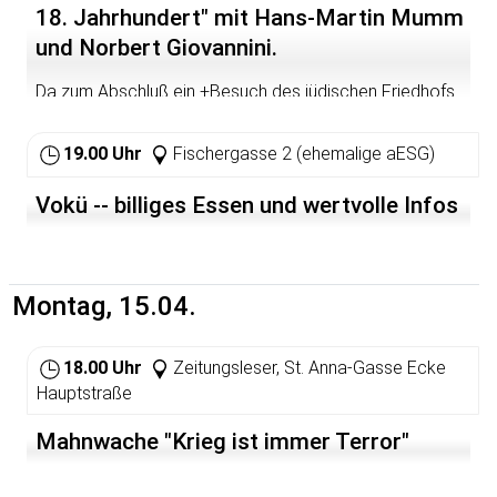
18. Jahrhundert" mit Hans-Martin Mumm
und Norbert Giovannini.
Da zum Abschluß ein +Besuch des jüdischen Friedhofs
am Klingenteich vorgesehen ist, werden die +männlichen
Teilnehmer gebeten, eine Kopfbedeckung mitzubringen.
19.00 Uhr
Fischergasse 2 (ehemalige aESG)
Vokü -- billiges Essen und wertvolle Infos
Montag, 15.04.
18.00 Uhr
Zeitungsleser, St. Anna-Gasse Ecke
Hauptstraße
Mahnwache "Krieg ist immer Terror"