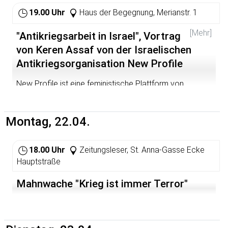
19.00 Uhr
Haus der Begegnung, Merianstr. 1
[Mehr]
"Antikriegsarbeit in Israel", Vortrag
von Keren Assaf von der Israelischen
Antikriegsorganisation New Profile
New Profile ist eine feministische Plattform von
Einzelpersonen, die sich für Kriegsdienstverweigerer
einsetzt, tritt also für eine Entmilitarisierung der
israelischen Gesellschaft ein. Keren Assafs Vortrag
Montag, 22.04.
berichtet über die Arbeit der Organisation.
18.00 Uhr
Zeitungsleser, St. Anna-Gasse Ecke
Hauptstraße
Mahnwache "Krieg ist immer Terror"