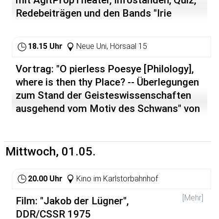
mit AgitPropTheater, Infoständen, Quiz,
Redebeiträgen und den Bands "Irie
Révoltés", "Los Vomitos" und "Vulgerio"
http://unimut.fsk.uni-
18.15 Uhr
Neue Uni, Hörsaal 15
heidelberg.de/unimut/dokumente/2002-aihd-
fangdenhut.html
Vortrag: "O pierless Poesye [Philology],
where is then thy Place? -- Überlegungen
zum Stand der Geisteswissenschaften
ausgehend vom Motiv des Schwans" von
Michael Jakob, Genf/Grenoble
Mittwoch, 01.05.
20.00 Uhr
Kino im Karlstorbahnhof
[Mehr]
Film: "Jakob der Lügner",
DDR/CSSR 1975