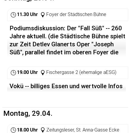
Vortrags wird Ulrich Duchrow auch sein neues Buch
Gewaltfreie Aktion, Baden.
"Leben ist mehr als Kapital - Alternativen zur globalen
11.30 Uhr
Foyer der Städtischen Bühne
Diktatur des Eigentums" vorstellen.
Veranstalter: Forum gegen Militarismus und Krieg HD o
Podiumsdiskussion: Der "Fall Süß" -- 260
Friedensratschlag HD o ATTAC Rhein-Neckar mit
Jahre aktuell. (die Städtische Bühne spielt
Unterstützung von: Buchhandlung Himmelheber o Welt-
zur Zeit Detlev Glanerts Oper "Joseph
Laden Heidelberg o GEW OV Heidelberg o ver.di Bezirk
Heidelberg-Buchen o Volkshochschule Heidelberg o
Süß", parallel findet im oberen Foyer die
VVN/Bund der Antifaschisten o Werkstatt für
Ausstellung "Joseph Süß -- geboren in
Gewaltfreie Aktion, Baden.
Heidelberg" statt)
19.00 Uhr
Fischergasse 2 (ehemalige aESG)
Vokü -- billiges Essen und wertvolle Infos
Montag, 29.04.
18.00 Uhr
Zeitungsleser, St. Anna-Gasse Ecke