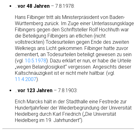
…
vor 48 Jahren
– 7.8.1978:
Hans Filbinger tritt als Ministerpräsident von Baden-
Württemberg zurück. Im Zuge einer Unterlassungsklage
Filbingers gegen den Schriftsteller Rolf Hochhuth war
die Beteiligung Filbingers an etlichen (nicht
vollstreckten) Todesurteilen gegen Ende des zweiten
Welkriegs ans Licht gekommen. Filbinger hatte zuvor
dementiert, an Todesurteilen beteiligt gewesen zu sein
(vgl.
10.5.1978
). Dazu erklärt er nun, er habe die Urteile
„wegen Belanglosigkeit“ vergessen. Angesichts dieser
Kaltschnäuzigkeit ist er nicht mehr haltbar. (vgl.
11.4.2007
).
…
vor 123 Jahren
– 7.8.1903:
Erich Marcks hält in der Stadthalle eine Festrede zur
Hundertjahrfeier der Wiederbegründung der Universität
Heidelberg durch Karl Friedrich („Die Universität
Heidelberg im 19. Jahrhundert“).