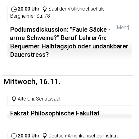
20.00 Uhr
Saal der Volkshochschule,
Bergheimer Str. 78
[Mehr]
Podiumsdiskussion: "Faule Säcke -
arme Schweine?" Beruf Lehrer/in:
Bequemer Halbtagsjob oder undankbarer
Dauerstress?
Dritte Veranstaltung in der Reihe Rabenmutter trifft
Oberlehrer - Eltern und LehrerInnen auf dem Weg zu
einem gemeinsamen Erziehungsverständnis
Mittwoch, 16.11.
Ziel der Veranstaltung ist es, die besondere Belastung
im LehrerInnenberuf darzustellen und darüber mit Eltern
Alte Uni, Senatssaal
und LehrerInnen ins Gespräch zu kommen.
Fakrat Philosophische Fakultät
VeranstalterInnen: Gesamtelternbeirat der Stadt
Heidelberg, Volkshochschule Heidelberg, Institut für
Weiterbildung der Pädagogischen Hochschule
Heidelberg, Gesundheitsamt Rhein-Neckar-Kreis:
20.00 Uhr
Deutsch-Amerikanisches Institut,
Praxisbüro Gesunde Schule, Eltern für Eltern e.V.