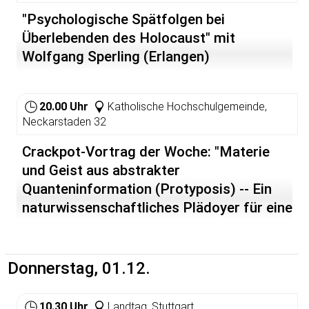
"Psychologische Spätfolgen bei
Überlebenden des Holocaust" mit
Wolfgang Sperling (Erlangen)
20.00 Uhr
Katholische Hochschulgemeinde,
Neckarstaden 32
Crackpot-Vortrag der Woche: "Materie
und Geist aus abstrakter
Quanteninformation (Protyposis) -- Ein
naturwissenschaftliches Plädoyer für eine
neue und offenere Weltsicht" mit Thomas
Görnitz (Frankfurt) [kann den nicht
irgendwer feuern, dort? d.S.]
Donnerstag, 01.12.
10.30 Uhr
Landtag, Stuttgart