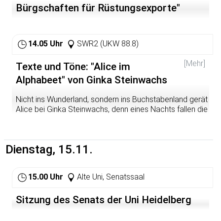
Bürgschaften für Rüstungsexporte"
14.05 Uhr
SWR2 (UKW 88.8)
[Mehr]
Texte und Töne: "Alice im
Alphabeet" von Ginka Steinwachs
Nicht ins Wunderland, sondern ins Buchstabenland gerät
Alice bei Ginka Steinwachs, denn eines Nachts fallen die
Buchstaben aus der Wand und das ABC schreit um Hilfe.
Kaum aber ist Alice im Alphabeet angekommen, macht
sich das ZYX bemerkbar und es beginnt ein turbulentes
Dienstag, 15.11.
Sprachverwirr-Abenteuer...
15.00 Uhr
Alte Uni, Senatssaal
Sitzung des Senats der Uni Heidelberg