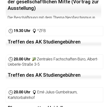
der gesellschaftlichen Mitte (Vortrag zur
Ausstellung)
Die Beschäftigung mit dem Thema Neofaschismus in
der Bundesrepublik hat unterschiedliche poliitische
Dimensionen. Dies zeigen nicht zuletzt die
19.30 Uhr
^ZFB
Auseinandersetzungen um die Ausstellung selbst, die
bereits mehrfach zum Politikum wurde. Es sind nicht nur
Treffen des AK Studiengebühren
einzelne Neonazis, sondern es sind die Inhalte
rechtsextremen Denkens und dessen Verankerung bis in
die Mitte der Gesellschaft hinein, die diese Kontroversen
auslösen.
20.00 Uhr
Zentrales Fachschaften-Büro, Albert-
Ulrich Schneider, Historiker, ist Bundespressesprecher
Ueberle-Straße 3-5
der VVN-BdA und Generalsekretär der Internationalen
Föderation der Widerstandskämpfer (FIR). Er hat u.a.
Treffen des AK Studiengebühren
den Band "Tut was - Strategien gegen Rechts"
herausgegeben.
20.00 Uhr
Emil-Julius-Gumbelraum,
Karlstorbahnhof