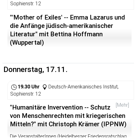
Sophienstr. 12
Es diskutieren auf dem Podium und mit dem Publikum:
"'Mother of Exiles' -- Emma Lazarus und
Karsta Holch (Gymnasialdirektorin), Regine Sattler-
Streitberg (Realschulrektorin), Hans-Martin Gäng
die Anfänge jüdisch-amerikanischer
(Hauptschulrektor i.R.)
Literatur" mit Bettina Hoffmann
Moderation: Rainer Steen (Dipl.-Päd.) weitere
(Wuppertal)
Information:
elternfuereltern@yahoo.de
und 06221
892527
Donnerstag, 17.11.
19.30 Uhr
Deutsch-Amerikanisches Institut,
Sophienstr. 12
[Mehr]
"Humanitäre Invervention -- Schutz
von Menschenrechten mit kriegerischen
Mitteln?" mit Christoph Krämer (IPPNW)
Die VeranstalterInnen (Heidelberger Friedensratschlag,