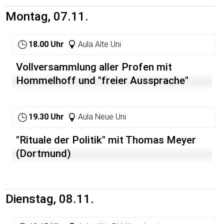
befanden. Wo unterhielten die NSDAP, die SS, die SA ihre
Montag, 07.11.
Geschäftsstellen, wo wohnte der Nazibürgermeister?
Wo befand sich die Völkische Buchhandlung
Schwetzingen? Wo hatten die NS-Verbände, die
18.00 Uhr
Aula Alte Uni
Deutsche Arbeitsfront, die NS-Volkswohlfahrt, die
Kriegerkameradschaften ihren Sitz? Auch in
Vollversammlung aller Profen mit
Schwetzingen bildeten diese Agenturen der Verfolgung
ein unübersehbares Netz. Zudem werden bei dem
Hommelhoff und "freier Aussprache"
Spaziergang Häuser und Wohnungen gezeigt, die
während der "Reichskristallnacht" überfallen wurden.
19.30 Uhr
Aula Neue Uni
Leitung: Frank-Uwe Betz (Teilnahme kostenlos)
"Rituale der Politik" mit Thomas Meyer
(Dortmund)
Dienstag, 08.11.