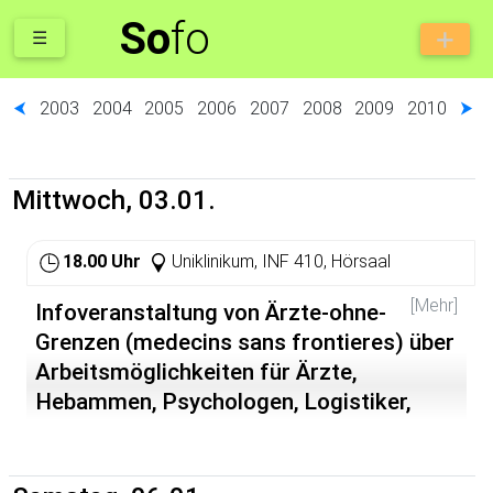
So
fo
☰
⮜
2003
2004
2005
2006
2007
2008
2009
2010
⮞
Mittwoch, 03.01.
18.00 Uhr
Uniklinikum, INF 410, Hörsaal
[Mehr]
Infoveranstaltung von Ärzte-ohne-
Grenzen (medecins sans frontieres) über
Arbeitsmöglichkeiten für Ärzte,
Hebammen, Psychologen, Logistiker,
Administratoren, Techniker...
http://www.aerzte-ohne-grenzen.de/