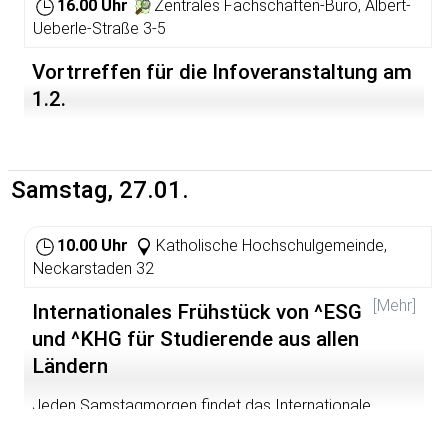
dass das Geld der Studierenden nur Löcher stopft, die
16.00 Uhr
Zentrales Fachschaften-Büro, Albert-
der Staat durch Sparmaßnahmen reißt? Wie werden die
Ueberle-Straße 3-5
Gebühren sozial abgefedert? Und lassen sich
Abiturienten dadurch vom Studium abschrecken?
Vortrreffen für die Infoveranstaltung am
1.2.
Samstag, 27.01.
10.00 Uhr
Katholische Hochschulgemeinde,
Neckarstaden 32
[Mehr]
Internationales Frühstück von ^ESG
und ^KHG für Studierende aus allen
Ländern
Jeden Samstagmorgen findet das Internationale
Frühstück von ^KHG und ^ESG statt. Im Wintersemester
2006/07 im Edith-Stein-Haus, dem Haus der KHG. Dort