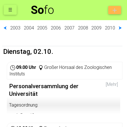
So
fo
☰
⮜
2003
2004
2005
2006
2007
2008
2009
2010
⮞
Dienstag, 02.10.
09.00 Uhr
Großer Hörsaal des Zoologischen
Instituts
[Mehr]
Personalversammlung der
Universität
Tagesordnung:
Begrüßung
Ansprache des Rektors
Rechenschaftsbericht des Personalrats