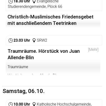
18.30 Uhr
Evangelische
Verschiedenes
Studierendengemeinde, Plöck 66
Christlich-Muslimisches Friedensgebet
mit anschließendem Teetrinken
23.03 Uhr
SRW2
[Mehr]
Traumräume. Hörstück von Juan
Allende-Blin
Traumräume
Hörstück von Juan Allende-Blin
SRW2: Ars Acustica. 42 Minuten
Samstag, 06.10.
10.00 Uhr
Katholische Hochschulgemeinde,