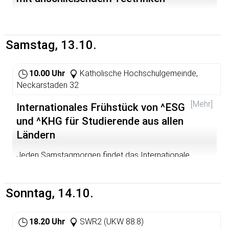
Samstag, 13.10.
10.00 Uhr
Katholische Hochschulgemeinde,
Neckarstaden 32
[Mehr]
Internationales Frühstück von ^ESG
und ^KHG für Studierende aus allen
Ländern
Jeden Samstagmorgen findet das Internationale
Frühstück von ^KHG und ^ESG statt. Im Wintersemester
2006/07 im Edith-Stein-Haus, dem Haus der KHG. Dort
treffen sich Studierende aus allen Teilen der Welt und
Sonntag, 14.10.
genau das macht den Reiz der Treffen aus. Über die
Grenze des eigenen Herkunftslandes und Fachbereichs
hinweg kommt man schnell und unkompliziert
18.20 Uhr
SWR2 (UKW 88.8)
miteinander ins Gespräch. Studien- und