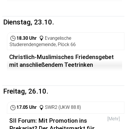
gegeben". In dieser Woche wird bekannt, welche
Hochschulen als nächstes die Fördermillionen des
Bundes - pro Hochschule 100 Millionen Euro -
bekommen. Heidelberg, Freiburg und Konstanz sind im
Dienstag, 23.10.
Finale. Erste Erfahrungen mit der Elite-Bildung (im
doppelten Sinn) gibt es bereits.
18.30 Uhr
Evangelische
Studierendengemeinde, Plöck 66
Christlich-Muslimisches Friedensgebet
mit anschließendem Teetrinken
Freitag, 26.10.
17.05 Uhr
SWR2 (UKW 88.8)
[Mehr]
SII Forum: Mit Promotion ins
Prekariat? Der Arbeitsmarkt für