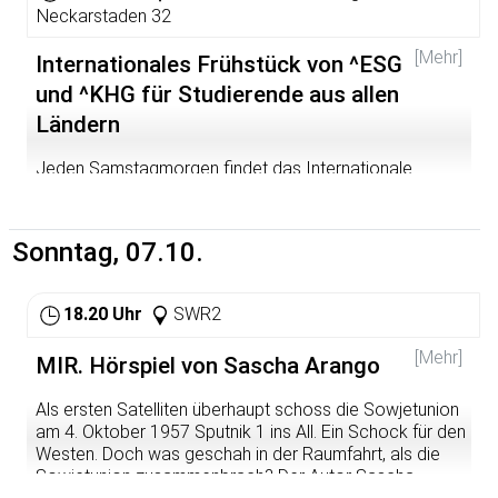
Neckarstaden 32
[Mehr]
Internationales Frühstück von ^ESG
und ^KHG für Studierende aus allen
Ländern
Jeden Samstagmorgen findet das Internationale
Frühstück von ^KHG und ^ESG statt. Im Wintersemester
2006/07 im Edith-Stein-Haus, dem Haus der KHG. Dort
treffen sich Studierende aus allen Teilen der Welt und
Sonntag, 07.10.
genau das macht den Reiz der Treffen aus. Über die
Grenze des eigenen Herkunftslandes und Fachbereichs
hinweg kommt man schnell und unkompliziert
18.20 Uhr
SWR2
miteinander ins Gespräch. Studien- und
Lebenserfahrungen können ausgetauscht, nützliche
[Mehr]
MIR. Hörspiel von Sascha Arango
Tipps weitergegeben werden. Bei jeden Frühstück wird
ein anderes Land bzw. eine Region aus Deutschland
Als ersten Satelliten überhaupt schoss die Sowjetunion
vorgestellt. Für Brot, Butter, Marmelade, Kaffee und Tee
am 4. Oktober 1957 Sputnik 1 ins All. Ein Schock für den
ist gesorgt - den Teilnehmenden entstehen keine Kosten
Westen. Doch was geschah in der Raumfahrt, als die
Sowjetunion zusammenbrach? Der Autor Sascha