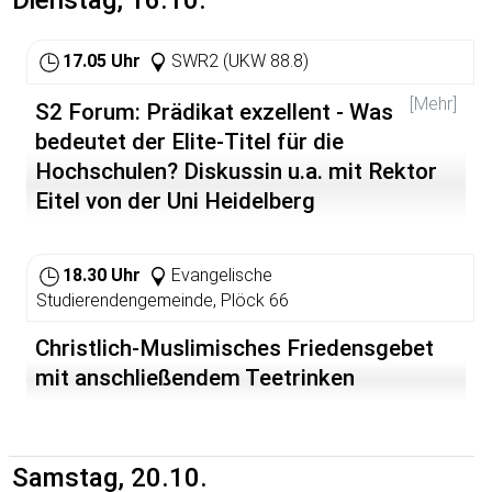
17.05 Uhr
SWR2 (UKW 88.8)
[Mehr]
S2 Forum: Prädikat exzellent - Was
bedeutet der Elite-Titel für die
Hochschulen? Diskussin u.a. mit Rektor
Eitel von der Uni Heidelberg
Gesprächsleitung: Anja Braun
18.30 Uhr
Evangelische
Es diskutieren:
Studierendengemeinde, Plöck 66
Prof. Dr. Peter Strohschneider, Vorsitzender des
Wissenschaftsrates und Germanist an der Ludwig-
Christlich-Muslimisches Friedensgebet
Maximilians- Universität München;
mit anschließendem Teetrinken
Prof. Dr. Michael Hartmann, Eliten-Forscher und
Soziologe, TU Darmstadt;
Prof. Dr. Bernhard Eitel, Rektor der Ruprecht-Karls-
Samstag, 20.10.
Universität Heidelberg