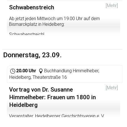
"Euthanasie", das für die Morde an "behinderten"
[Mehr]
Menschen unter dem Namen "Schöner Tod" entwickelt
Schwabenstreich
wurde, aus der historischen Perspektive. Dabei betont er
den Zusammenhang zwischen Psychiatrie und
Ab jetzt jeden Mittwoch um 19.00 Uhr auf dem
Euthanasie. Die Medizin, die bereits vor dem
Bismarckplatz in Heidelberg:
Nationalsozialismus die sogenannte "Rassenhygiene"
erforschte, legte die "wissenschaftliche" Grundlage für
Schwabenstreich!
den späteren Tausendfachen Mord, der nur noch der
Laut werden gegen Stuttgart21!
Legitimation durch den Nationalsozialismus bedurfte.
Donnerstag, 23.09.
Für barrierefreien Zugang bzw. GebärdendolmetscherIn
bitte E-mail an
info@antifa-ak.de
.
20.00 Uhr
Buchhandlung Himmelheber,
Heidelberg, Theaterstraße 16
[Mehr]
Vortrag von Dr. Susanne
Himmelheber: Frauen um 1800 in
Heidelberg
Veranstalter: Heidelberger Geschichtsverein e. V.
Internet: www.haidelberg.de