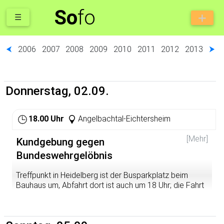
So
fo
☰
⮜
2006
2007
2008
2009
2010
2011
2012
2013
⮞
Donnerstag, 02.09.
18.00 Uhr
Angelbachtal-Eichtersheim
[Mehr]
Kundgebung gegen
Bundeswehrgelöbnis
Treffpunkt in Heidelberg ist der Busparkplatz beim
Bauhaus um, Abfahrt dort ist auch um 18 Uhr; die Fahrt
findet in Privat-Pkw statt, wer fahren will, darf diesmal
gerne mit Auto kommen.
Zum Gelöbnis:
http://daten.ws-mack.de/Core.asp?