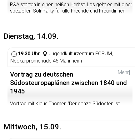
P&A starten in einen heißen Herbst! Los geht es mit einer
speziellen Soli-Party für alle Freunde und Freundinnen
elektronischer Musik. Die DJs STUDIOGEGNER,
SHALIMAR und special Guests werden die Lautsprecher
mit energiegeladenem Sound aus den Sphären
Dienstag, 14.09.
elektronischer Klangwelten zum Beben bringen!
Wie immer steht bei uns der gute Zweck im Mittelpunkt
(wir sammeln weiter Geld u.a. für ein Demo-
19.30 Uhr
Jugendkulturzentrum FORUM,
Soundsystem...). Frische Infos aus dem Umfeld sozialer
Neckarpromenade 46 Mannheim
Bewegungen, Kennenlernen und Vernetzung inklusive!
[Mehr]
Vortrag zu deutschen
KNOW YOUR RIGHTS!
Südosteuropaplänen zwischen 1840 und
Kostenbeitrag 3 Euro
1945
Vortrag mit Klaus Thörner. "Der ganze Südosten ist
unser Hinterland". Deutsche Südosteuropapläne von
1840 bis 1945. Das Buch ist beim Ca ira Verlag
erschienen (
http://www.ca-
Mittwoch, 15.09.
ira.net/verlag/buecher/thoerner-suedosten.html
).
Analysen zur aktuellen deutschen Südosteuropapolitik