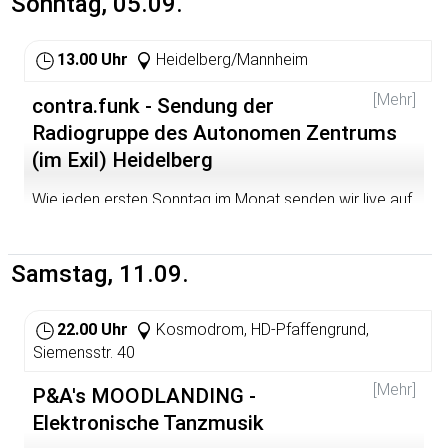
Sonntag, 05.09.
N=Angelbachtal&A=Aktuelles&ID=464&SS=Angelbachta
l.de/Aktuelles_SS.htm
13.00 Uhr
Heidelberg/Mannheim
[Mehr]
contra.funk - Sendung der
Radiogruppe des Autonomen Zentrums
(im Exil) Heidelberg
Wie jeden ersten Sonntag im Monat senden wir live auf
dem bermuda.funk - Freies Radio Rhein-Neckar. Die
Frequenzen sind 89,6 (MA) und 105,4 (HD), 107,45 MHz
via Kabelempfang sowie im Livestream unter
Samstag, 11.09.
http://streaming.fueralle.org:8000/bermudafunk.ogg.m3u
. Bei Fragen und Problemen zum Empfang der Sendung
gibt es beim bermuda.funk eine Seite:
22.00 Uhr
Kosmodrom, HD-Pfaffengrund,
http://www.bermudafunk.org/stream.html
.
Siemensstr. 40
[Mehr]
P&A's MOODLANDING -
Elektronische Tanzmusik