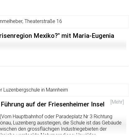
 Uhr!
herzlichen willkommen!
mmelheber, Theaterstraße 16
Krisenregion Mexiko?" mit Maria-Eugenia
der Luzenbergschule in Mannheim
[Mehr]
Führung auf der Friesenheimer Insel
 (Vom Hauptbahnhof oder Paradeplatz Nr 3 Richtung
önau, Luzenberg aussteigen, die Schule ist das Gebäude
wischen den grossflächigen Industriegebieten der
hlreiche versteckte Naturparadiese: Urwälder,