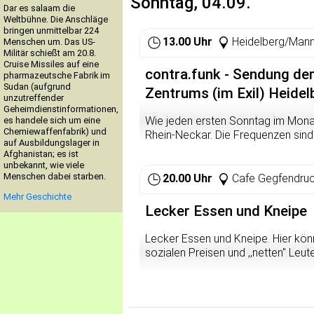
Sonntag, 04.09.
Mainstreams
Dar es salaam die
Weltbühne. Die Anschläge
bringen unmittelbar 224
13.00 Uhr
Heidelberg/Man
Menschen um. Das US-
Militär schießt am 20.8.
Cruise Missiles auf eine
contra.funk - Sendung d
pharmazeutsche Fabrik im
Sudan (aufgrund
Zentrums (im Exil) Heidel
unzutreffender
Geheimdienstinformationen,
Wie jeden ersten Sonntag im Monat
es handele sich um eine
Chemiewaffenfabrik) und
Rhein-Neckar. Die Frequenzen sin
auf Ausbildungslager in
sowie im Livestream unter
http://
Afghanistan; es ist
Fragen und Problemen zum Empfang
unbekannt, wie viele
http://www.bermudafunk.org/strea
Menschen dabei starben.
20.00 Uhr
Cafe Gegfendruc
Mehr Geschichte
http://www.myspace.com/contraf
Lecker Essen und Kneipe
Lecker Essen und Kneipe. Hier kön
sozialen Preisen und ,,netten" Leut