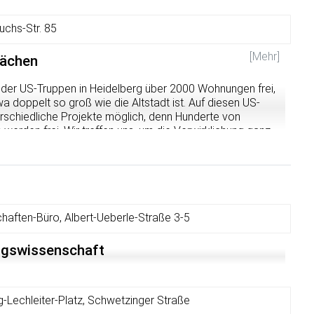
uchs-Str. 85
[Mehr]
lächen
der US-Truppen in Heidelberg über 2000 Wohnungen frei,
a doppelt so groß wie die Altstadt ist. Auf diesen US-
erschiedliche Projekte möglich, denn Hunderte von
erden frei. Wir treffen uns, um die Verwirklichung ganz
n, z.B. gemeinschaftliche Wohnprojekte, selbstverwaltete
eil und andere Idee... Wer sich mit anderen Menschen in
einschnuppern will, ist herzlich eingeladen!
haften-Büro, Albert-Ueberle-Straße 3-5
ungswissenschaft
-Lechleiter-Platz, Schwetzinger Straße