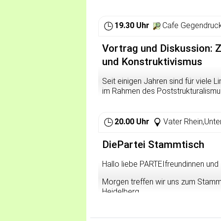
19.30 Uhr
Cafe Gegendruck
Vortrag und Diskussion: Z
und Konstruktivismus
Seit einigen Jahren sind für viele
im Rahmen des Poststrukturalismu
für diese Positionen sind kulturrel
die davon ausgehen, dass sich Gese
„konstruieren“. Mit diesem Vortrag
20.00 Uhr
Vater Rhein,Unt
Linken wenig Beachtung finden (u
Boghossian), diese Grundannahmen 
DiePartei Stammtisch
die daraus resultierenden Konsequen
diskutieren.
Hallo liebe PARTEIfreundinnen und
Morgen treffen wir uns zum Stamm
Heidelberg.
Gemeinsam wollen wir unser
Agitationspläne für die näch