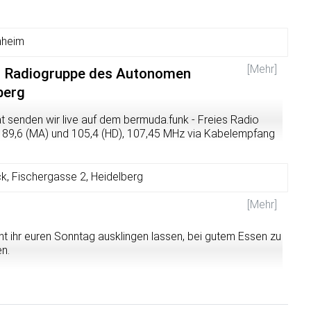
nheim
[Mehr]
er Radiogruppe des Autonomen
berg
 senden wir live auf dem bermuda.funk - Freies Radio
d 89,6 (MA) und 105,4 (HD), 107,45 MHz via Kabelempfang
streaming.fueralle.org:8000/bermudafunk.ogg.m3u
. Bei
 der Sendung gibt es beim bermuda.funk eine Seite:
m.html
.
k, Fischergasse 2, Heidelberg
unk
[Mehr]
nt ihr euren Sonntag ausklingen lassen, bei gutem Essen zu
en.