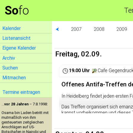
So
fo
Te
Kalender
⮜
2007
2008
2009
Listenansicht
Eigene Kalender
Freitag, 02.09.
Archiv
Suchen
19.00 Uhr
Cafe Gegendruck
Mitmachen
Offenes Antifa-Treffen d
Termine eintragen
In Heidelberg findet jeden ersten F
…
vor 28 Jahren
– 7.8.1998:
Das Treffen organisiert sich emanzi
kannst vorbeikommen und dieses Tr
Osama bin Laden betritt mit
mutmaßlich von ihm
kommst.
gesteuerten zeitgleichen
Anschlägen auf US-
Hier besteht Freiraum zum politis
Botschafen in Nairobi und