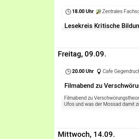
Traumstrände an blauen Lagunen,
beherbergen zahlreiche Arten, wel
18.00 Uhr
Zentrales Fachsc
Umgebung von Fabriken, Hafenbec
viele zoologische und botanische Se
Lesekreis Kritische Bild
Menschen überlebt, andere viellei
durch Industrie und Verkehr in un
werden wir auf dieser Wanderung e
industrienaher Lebensräume besuche
voneinander zu trennen sind.
Freitag, 09.09.
20.00 Uhr
Cafe Gegendruck
Filmabend zu Verschwöru
Filmabend zu Verschwörungstheorie
Ufos und was der Mossad damit zu 
Mittwoch, 14.09.