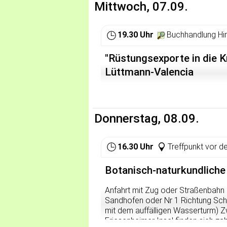
Mittwoch, 07.09.
Wir treffen uns wie immer um 20:00
Freunde und Sympathisanten sind 
19.30 Uhr
Buchhandlung Hi
"Rüstungsexporte in die 
Lüttmann-Valencia
Donnerstag, 08.09.
16.30 Uhr
Treffpunkt vor 
Botanisch-naturkundliche 
Anfahrt mit Zug oder Straßenbahn
Sandhofen oder Nr 1 Richtung Sch
mit dem auffälligen Wasserturm) Z
Friesenheimer Insel finden sich za