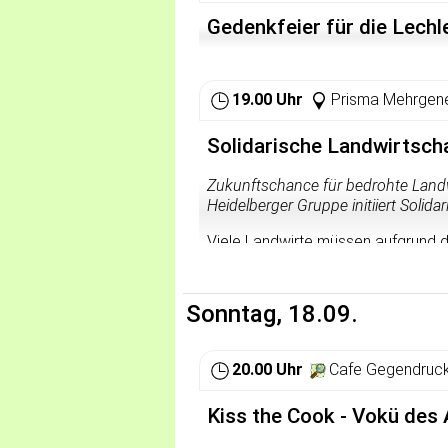
Gedenkfeier für die Lech
19.00 Uhr
Prisma Mehrgene
Solidarische Landwirtscha
Zukunftschance für bedrohte Landwi
Heidelberger Gruppe initiiert Solida
Viele Landwirte müssen aufgrund d
aufgeben: Klimafeindlich produzier
werden in Discountläden zu Dumpin
hochwertige Produkte vom Markt. Al
Sonntag, 18.09.
ich daran etwas ändern? Wie kann i
vernünftige Gesetzesänderungen d
aussehen? Doch das Problem kann l
20.00 Uhr
Cafe Gegendruck
eine Gruppe von Menschen zusamm
Solidargemeinschaft zu gründen. Di
Kiss the Cook - Vokü des 
Gesamtkosten der Landwirtschaft, 
unter allen aufgeteilt. Bereits exi