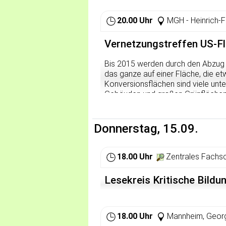
20.00 Uhr
MGH - Heinrich-F
Vernetzungstreffen US-F
Bis 2015 werden durch den Abzug 
das ganze auf einer Fläche, die etw
Konversionsflächen sind viele unt
Gebäuden und großen Grünflächen w
unterschiedlicher Ideen anzupacke
Kulturprojekte, alternativer Stadtt
Heidelberg vernetzen oder nur mal r
Donnerstag, 15.09.
18.00 Uhr
Zentrales Fachsc
Lesekreis Kritische Bild
18.00 Uhr
Mannheim, Georg