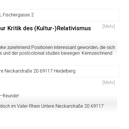
, Fischergasse 2
[Mehr]
ur Kritik des (Kultur-)Relativismus
 Linke zunehmend Positionen interessant geworden, die sich
s und der postcolonial studies bewegen. Kennzeichnend
ativistische und sozialkonstruktivistische Grundannahmen,
llschaften ihre Realität auf je spezifische Weise
 werden wir, ausgehend von Theoretiker_innen, die in der
ere Neckarstraße 20 69117 Heidelberg
nter anderem Thomas Nagel, Donald Davidson und Paul
kritisieren. Im Anschluss wollen wir gemeinsam mit Euch
[Mehr]
zen für eine antirassistische und antisexistische Politik
 –freunde!
tisch im Vater Rhein Untere Neckarstraße 20 69117
 Programm erweitern und Aktionen und
sten Monate planen/erstellen!