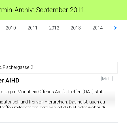
rmin-Archiv: September 2011
2010
2011
2012
2013
2014
⮞
, Fischergasse 2
[Mehr]
er AIHD
reitag im Monat ein Offenes Antifa Treffen (OAT) statt.
patorisch und frei von Hierarchien. Das heißt, auch du
effen mitgestalten egal wie alt du bist oder woher du
chen Austausch und zur Diskussion außerhalb des