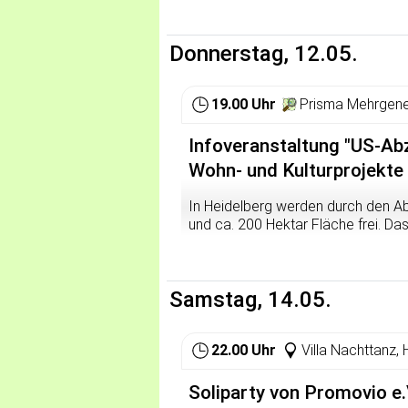
AIHD und Rote Hilfe Heidelbe
Donnerstag, 12.05.
19.00 Uhr
Prisma Mehrgene
Infoveranstaltung "US-Abz
Wohn- und Kulturprojekte 
In Heidelberg werden durch den 
und ca. 200 Hektar Fläche frei. Da
alternativen Wohn- und Kulturprojek
alten Kasernengeländen entstande
Noch ist unklar, was mit den Fläc
Samstag, 14.05.
ergreifen wollen, müssen wir -- die
Interessierten in Heidelberg -- jet
den Planungsprozess einzubringen
22.00 Uhr
Villa Nachttanz,
Deshalb laden wir, ein paar Leute m
Soliparty von Promovio e
und Vernetzung: