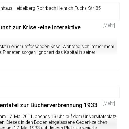
nhaus Heidelberg-Rohrbach Heinrich-Fuchs-Str. 85
[Mehr]
nst zur Krise -eine interaktive
ckt in einer umfassenden Krise. Während sich immer mehr
laneten sorgen, ignoriert das Kapital in seiner
n Grenzen und die Bedürfnisse seiner BewohnerInnen.
t, herrschende Paradigmen zu überwinden und eine Welt
zzieren? Diese Ausstellung wird nicht einfach nur
ch im Rahmen eines Dialoges zwischen OrganisatorInnen
 dieser Ausstellung ist daher der weiter unten
rch die Krise".
[Mehr]
ftentafel zur Bücherverbrennung 1933
 am 17. Mai 2011, abends 18 Uhr, auf dem Universitätsplatz
ihen. Dieses in den Boden eingelassene Gedenkzeichen
ten am 17. Mai 1933 auf diesem Platz inszenierte