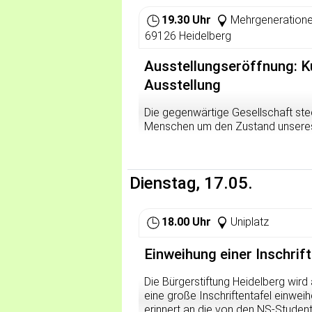
19.30 Uhr
Mehrgeneratione
69126 Heidelberg
Ausstellungseröffnung: Ku
Ausstellung
Die gegenwärtige Gesellschaft ste
Menschen um den Zustand unseres P
grenzenlosen Expansionswut desse
Welche Möglichkeiten bietet Kuns
des gegenseitigen Respektes zu ski
Dienstag, 17.05.
Antworten bieten, sondern soll si
und BesucherInnen entwickeln. Teil
angekündigte Workshop "Kreativ du
18.00 Uhr
Uniplatz
Einweihung einer Inschri
Die Bürgerstiftung Heidelberg wird
eine große Inschriftentafel einwe
erinnert an die von den NS-Studen