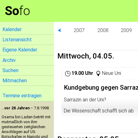
So
fo
Kalender
⮜
2007
2008
2009
Listenansicht
Eigene Kalender
Mittwoch, 04.05.
Archiv
Suchen
19.00 Uhr
Neue Uni
Mitmachen
Kundgebung gegen Sarraz
Termine eintragen
Sarrazin an der Uni?
…
vor 28 Jahren
– 7.8.1998:
Die Wissenschaft schafft sich ab
Osama bin Laden betritt mit
Thilo Sarrazin ist eingeladen im 
mutmaßlich von ihm
gesteuerten zeitgleichen
Räumen der Universität zu halten.
Anschlägen auf US-
Botschafen in Nairobi und