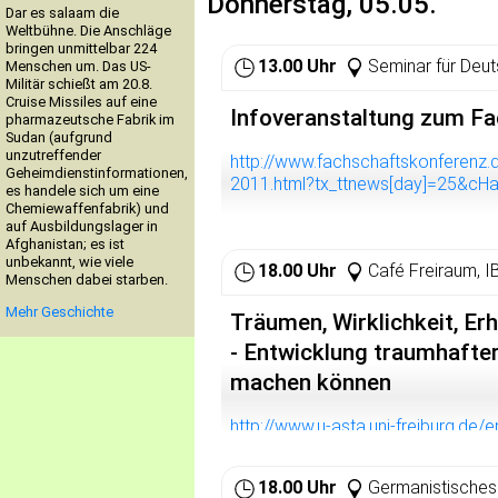
Donnerstag, 05.05.
Herr Sarrazin hat wiederholt bewies
Dar es salaam die
sich beispielsweise in seiner Äu
Weltbühne. Die Anschläge
aber keine Zahl hat, muss man eine 
bringen unmittelbar 224
13.00 Uhr
Seminar für Deu
Menschen um. Das US-
keiner widerlegen kann, dann setze
Militär schießt am 20.8.
Cruise Missiles auf eine
Zahlreiche WissenschaftlerInnen, d
Infoveranstaltung zum Fa
pharmazeutsche Fabrik im
dagegen. So erklärte der Verband 
Sudan (aufgrund
(VBIO) dessen Thesen seien "nicht
unzutreffender
http://www.fachschaftskonferenz.d
Geheimdienstinformationen,
des Menschen vereinbar", sondern
2011.html?tx_ttnews[day]=25&c
es handele sich um eine
Evolutionsforschung entspricht".
Chemiewaffenfabrik) und
auf Ausbildungslager in
Die Universität und der Heidelberge
Afghanistan; es ist
stellen lassen, welcher wissenscha
unbekannt, wie viele
18.00 Uhr
Café Freiraum, 
Menschen dabei starben.
der in der Vergangenheit vor allem
gemacht hat.
Mehr Geschichte
Träumen, Wirklichkeit, Er
Wir Studierenden der Universität n
- Entwicklung traumhafter 
solchen Vortrag ab- und Sarrazin g
machen können
Kommt zur Kundgebung am Mittwoch
http://www.u-asta.uni-freiburg.de
referat/ak_lehrerinnenbildung/reg
18.00 Uhr
Germanistisches