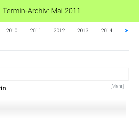
Termin-Archiv: Mai 2011
2010
2011
2012
2013
2014
⮞
[Mehr]
in
Rahmen des Heidelberger Symposiums einen Vortrag in den