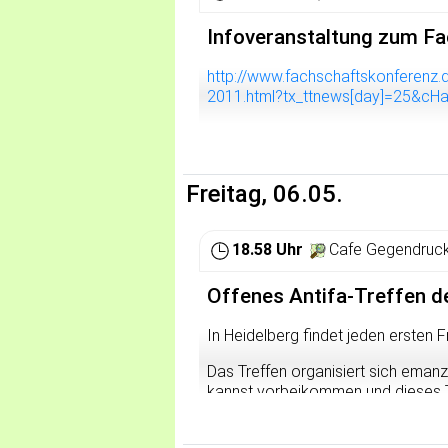
Infoveranstaltung zum Fa
http://www.fachschaftskonferenz.d
2011.html?tx_ttnews[day]=25&c
Freitag, 06.05.
18.58 Uhr
Cafe Gegendruck
Offenes Antifa-Treffen d
In Heidelberg findet jeden ersten F
Das Treffen organisiert sich emanzi
kannst vorbeikommen und dieses Tr
kommst.
Hier besteht Freiraum zum politis