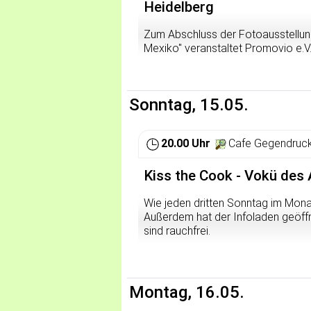
Heidelberg
Überblick zu Flächen und Planu
Zum Abschluss der Fotoausstellung
Schwerpunkt: Erfahrungen aus Pr
Mexiko" veranstaltet Promovio e.V
der Regionalen Koordination des
Hochschulgruppe von Amnesty Intern
anderem zu Fragen wie:
Programm stehen zwei Konzerte (S
Der Erlös des Abends geht an Pro
Wie kann gemeinschaftliche
Sonntag, 15.05.
der Grenze von Mexiko zu Guatem
Wie funktioniert genossensch
Welche Chancen für alternati
20.00 Uhr
Cafe Gegendruck
Ziel ist es, sich Anregungen für 
Kiss the Cook - Vokü des 
Diskussion und Vernetzung
Veranstalter:
Wie jeden dritten Sonntag im Mon
Vorbereitungsgruppe Vernet
Außerdem hat der Infoladen geöffn
sind rauchfrei.
http://www.antifa-ak.de
Montag, 16.05.