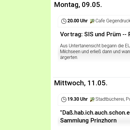
Montag, 09.05.
Mainstreams
20.00 Uhr
Cafe Gegendruck
Vortrag: SIS und Prüm -- 
Aus Untertanensicht begann die EU
Milchseen und erließ dann und wann
ärgerten.
Seit sich die EU in Maastricht Gel
Mitgliedsstaaten nutzen die EU län
Das im letzten Jahr verabschiedet
Mittwoch, 11.05.
Entwicklung für die nächsten fünf J
Datenbanken und Computernetze spi
19.30 Uhr
Stadtbücherei, P
es um einige davon gehen -- darum, 
geplagt, politisch aktiven Mensc
"Daß.hab.ich.auch.schon.ei
Schwierigkeiten beim Marsch in d
Schwierigkeiten, die auch unsere 
Sammlung Prinzhorn
Veranstalter: