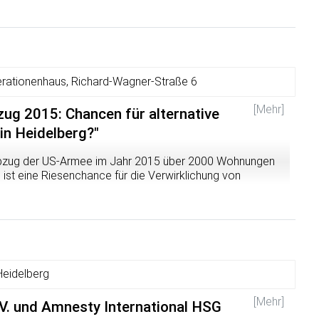
rg
rationenhaus, Richard-Wagner-Straße 6
[Mehr]
ug 2015: Chancen für alternative
in Heidelberg?"
Abzug der US-Armee im Jahr 2015 über 2000 Wohnungen
s ist eine Riesenchance für die Verwirklichung von
ten, wie sie zum Beispiel in Tübingen und Freiburg auf
n sind.
hen und Gebäuden geschehen soll. Wenn wir diese Chance
 an alternativen Wohn-, Kultur- und Freiräumen
zt anfangen, uns zu vernetzen, Ideen zu entwickeln und uns in
.
 Heidelberg
it Lust auf alternative Wohnprojekte, ein zu Information
[Mehr]
.V. und Amnesty International HSG