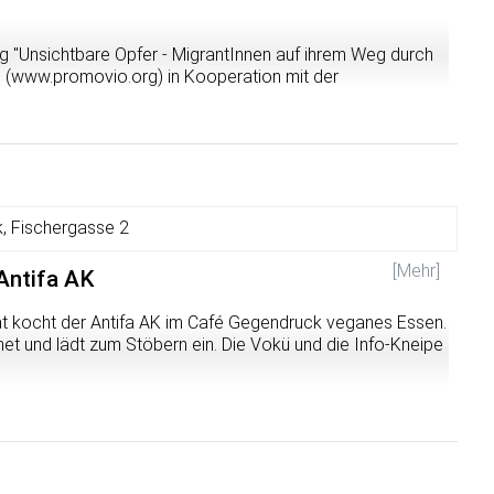
ngsprozess
 "Unsichtbare Opfer - MigrantInnen auf ihrem Weg durch
ojekten in Tübingen und Heidelberg mit ReferentInnen von
. (www.promovio.org) in Kooperation mit der
 Mietshäusersyndikats Tübingen und OASE e. V., unter
ational Heidelberg in der Villa eine Soliparty. Auf dem
tereo Drama + Sancha Panza) mit anschließender Party.
jekte von Promovio, sowie an eine Migrantenherberge an
s Wohnen aussehen?
ala.
aftliches Bauen, wie das Mietshäusersyndikat?
ves Wohnen haben sich in Tübingen ergeben?
, Fischergasse 2
Heidelberg zu holen!
[Mehr]
Antifa AK
at kocht der Antifa AK im Café Gegendruck veganes Essen.
zungstreffen US-Flächen
et und lädt zum Stöbern ein. Die Vokü und die Info-Kneipe