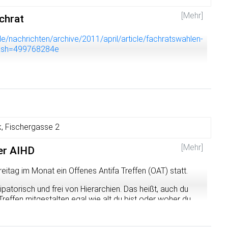
[Mehr]
chrat
e/nachrichten/archive/2011/april/article/fachratswahlen-
Hash=499768284e
, Fischergasse 2
[Mehr]
er AIHD
reitag im Monat ein Offenes Antifa Treffen (OAT) statt.
patorisch und frei von Hierarchien. Das heißt, auch du
effen mitgestalten egal wie alt du bist oder woher du
chen Austausch und zur Diskussion außerhalb des