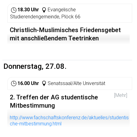
demokratische Bildung
18.30 Uhr
Evangelische
http://www.bildungsstreik2009-hd.de/?q=termine/-
Studierendengemeinde, Plöck 66
landesweites-vernetzungstreffen-heidelberg
Christlich-Muslimisches Friedensgebet
mit anschließendem Teetrinken
Donnerstag, 27.08.
16.00 Uhr
Senatssaal/Alte Universität
[Mehr]
2. Treffen der AG studentische
Mitbestimmung
http://www.fachschaftskonferenz.de/aktuelles/studentis
che-mitbestimmung.html