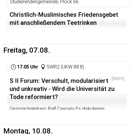
Studierendengemeinde, Plöck 66
Christlich-Muslimisches Friedensgebet
mit anschließendem Teetrinken
Freitag, 07.08.
17.05 Uhr
SWR2 (UKW 88.8)
[Mehr]
S II Forum: Verschult, modularisiert
und unkreativ - Wird die Universität zu
Tode reformiert?
Gesprächsleitung: Ralf Caspary Es diskutieren:
Konstantin Sakkas, Student aus Berlin; Prof. Dr. Michael
Hartmann, Soziologe und Eliteforscher, TU Darmstadt;
Prof. Dr. Frank Ziegele, Geschäftsführer des "Centrums
Montag, 10.08.
für Hochschulentwicklung", Lehrstuhl für Hochschul- und