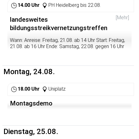
14.00 Uhr
PH Heidelberg bis 22.08.
[Mehr]
landesweites
bildungsstreikvernetzungstreffen
Wann: Anreise: Freitag, 21.08. ab 14 Uhr Start: Freitag,
21.08. ab 16 Uhr Ende: Samstag, 22.08. gegen 16 Uhr
Dies sind die bisherigen Vorschläge für
Tagesordnungspunkte:
Montag, 24.08.
PHs (weiteres Vorgehen usw.)
Landtagsfahrradtour
Demo/Aktion nach dieser Fahrradtour?
18.00 Uhr
Uniplatz
Anhörung im Landtag
Politik ansprechen (MdL`s und Fraktionen),
Montagsdemo
Frankenberg, Rau
Vernetzung Kita & Gewerkschaften
Berufsschultur
Aktionswoche im Wintersemester um den
Dienstag, 25.08.
17.11., evtl große Demo in Stuttgart?
Landesweite Konzepte für eine