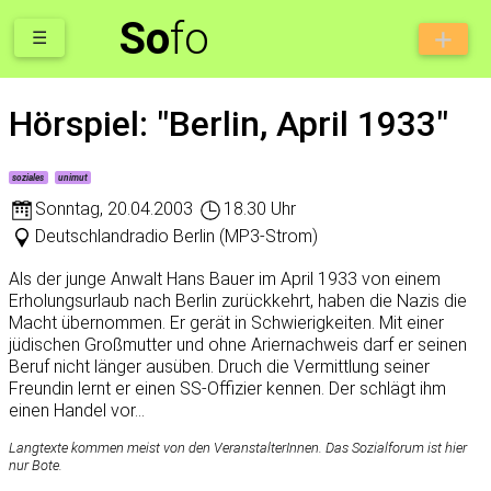
So
fo
☰
Hörspiel: "Berlin, April 1933"
soziales
unimut
Sonntag
,
20.04.2003
18.30 Uhr
Deutschlandradio Berlin (MP3-Strom)
Als der junge Anwalt Hans Bauer im April 1933 von einem
Erholungsurlaub nach Berlin zurückkehrt, haben die Nazis die
Macht übernommen. Er gerät in Schwierigkeiten. Mit einer
jüdischen Großmutter und ohne Ariernachweis darf er seinen
Beruf nicht länger ausüben. Druch die Vermittlung seiner
Freundin lernt er einen SS-Offizier kennen. Der schlägt ihm
einen Handel vor...
Langtexte kommen meist von den VeranstalterInnen. Das Sozialforum ist hier
nur Bote.