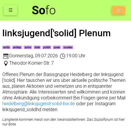
So
fo
☰
linksjugend['solid] Plenum
antifa
antikap
antira
lokal
politik
queer
soziales
Donnerstag
,
09.07.2026
19.00 Uhr
Theodor-Körner-Str. 7
Offenes Plenum der Basisgruppe Heidelberg der linksjugend
['solid]. Hier tauschen wir uns über aktuelle politische Themen
aus, planen Aktionen und vernetzen uns in entspannter
Atmosphäre. Alle Interessierten sind willkommen und können
ohne Ankündigung vorbeikommen! Bei Fragen gerne per Mail
heidelberg@linksjugend-solid-bw.de
oder per Instagram
linksjugend_solidhd melden.
Langtexte kommen meist von den VeranstalterInnen. Das Sozialforum ist hier
nur Bote.