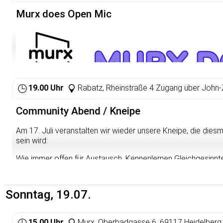
nicht beim Aktionstag dabei waren. Widersetzen geht weiter 
💜
Murx does Open Mic
19.00 Uhr
Rabatz, Rheinstraße 4 Zugang über John
Community Abend / Kneipe
Am 17. Juli veranstalten wir wieder unsere Kneipe, die die
sein wird:
Wie immer offen für Austausch, Kennenlernen Gleichgesinnte
Wir werden am Abend Banner malen und uns über die Bedr
queeren Lebensweisen austauschen.
Sonntag, 19.07.
Egal ob ihr interessiert oder fest entschlossen seid oder ein
kommen wollt – wir freuen uns auf euch!
15.00 Uhr
Murx, Oberbadgasse 6, 69117 Heidelberg