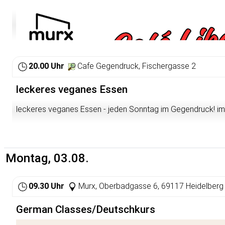
und 35 Jahren Heidelberg nach 20 Uhr erleben. Die Ergebnis
das Abend- und Nachtleben in Heidelberg stärker an den unt
Bedürfnissen und Lebensrealitäten der Menschen auszuricht
freuen, wenn möglichst viele von Ihnen an der Umfrage tei
dazu beitragen, aufzuzeigen, welche Angebote und Orte wich
funktioniert und wo noch Verbesserungsbedarf besteht.
20.00 Uhr
Cafe Gegendruck, Fischergasse 2
Link zur Online-Beteiligung:
https://umfrage-nachtleben.mitm
leckeres veganes Essen
Dauer: ca. 5 Minuten Zeitraum: 14. Juli bis 3. August
leckeres veganes Essen - jeden Sonntag im Gegendruck! i
Wir freuen uns, wenn Sie die Online-Umfrage über Ihre Kanäle
Netzwerke teilen. Vielen Dank!
Montag, 03.08.
09.30 Uhr
Murx, Oberbadgasse 6, 69117 Heidelberg
German Classes/Deutschkurs