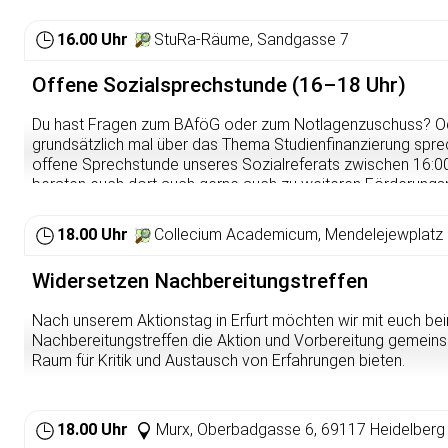
Mietrechtsberatung eurer Studivertretung weiter.
16.00 Uhr
StuRa-Räume, Sandgasse 7
🕒 Freitag 15:00 – 16:30 (zur Vorlesungszeit) 📍 Sandgasse 
Offene Sozialsprechstunde (16–18 Uhr)
Die Beratung wird von qualifizierten Fachanwält*innen des 
durchgeführt. So erhaltet ihr bestmögliche Beratung von Fa
Du hast Fragen zum BAföG oder zum Notlagenzuschuss? O
Studierende ist die Beratung kostenlos. Finanziert wird sie 
grundsätzlich mal über das Thema Studienfinanzierung spr
ihr jedes Semester zahlt.
offene Sprechstunde unseres Sozialreferats zwischen 16:00
Eine Anmeldung ist nicht erforderlich, kommt einfach vorbei
beraten euch dort auch gerne auch zu weiteren Förderungs
sehr viele Studis die Beratung auf, sodass es zu längeren 
Anlaufstellen. Hier helfen dir andere Studierende mit ihrer Ex
kompetent, diskret.
18.00 Uhr
Collecium Academicum, Mendelejewplatz 
Weitere Infos findet ihr immer hier:
https://sturahd.de/sozial
Eine Anmeldung ist nicht erforderlich, kommt einfach vorbei!
Widersetzen Nachbereitungstreffen
Weitere Infos findet ihr immer hier:
https://sturahd.de/sozial
Nach unserem Aktionstag in Erfurt möchten wir mit euch be
Nachbereitungstreffen die Aktion und Vorbereitung gemeins
Raum für Kritik und Austausch von Erfahrungen bieten.
Offenes Nachbereitungstreffen 🗓️ Freitag 17. Juli ⏰ 18 Uhr 
18.00 Uhr
Murx, Oberbadgasse 6, 69117 Heidelberg
Es sind alle herzlich eingeladen vorbeizukommen, auch Sup