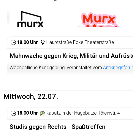
OBG” einen Flohmarkt im Murx. Es wird viele tolle Dinge ab
leckere Getränke und Snacks ist wie immer auch gesorgt.
Ob Kleidung, Bücher, Deko oder kleine Fundstücke – bei un
viel zu entdecken. Schaut vorbei, stöbert nach neuen Liebli
einen entspannten Nachmittag mit der Nachbarschaft.
Wir freuen uns auf euch!
18.00 Uhr
Hauptstraße Ecke Theaterstraße
Wann: 19. Juli 2026, 15 – 20 Uhr
Mahnwache gegen Krieg, Militär und Aufrüs
Wo: Murx, Oberbadgasse 6, 69117 Heidelberg
Wöchentliche Kundgebung, veranstaltet vom
Antikriegsfor
ÖPNV: Rathaus/Bergbahn, Heidelberg oder Alte Brücke, Hei
Barrierefreiheit: Weitgehend barrierearm für Menschen im Rol
Mittwoch, 22.07.
18.00 Uhr
Rabatz in der Hagebutze, Rheinstr. 4
Studis gegen Rechts - Spaßtreffen