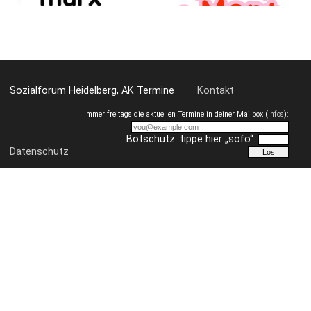
Wo: Murx, Oberbadgasse 6, 69117 Heidelberg
ÖPNV: Rathaus/Bergbahn, Heidelberg oder Alte Brücke, Hei
Barrierefreiheit: Weitgehend barrierearm
Sozialforum Heidelberg, AK Termine
Kontakt
Immer freitags die aktuellen Termine in deiner Mailbox (
Infos
):
Botschutz: tippe hier „sofo“:
Datenschutz