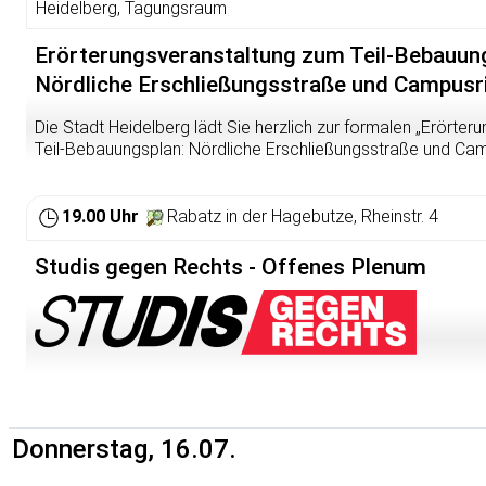
Heidelberg, Tagungsraum
Erörterungsveranstaltung zum Teil-Bebauun
Nördliche Erschließungsstraße und Campusr
Die Stadt Heidelberg lädt Sie herzlich zur formalen „Erörte
Teil-Bebauungsplan: Nördliche Erschließungsstraße und Camp
weitere Informationen:
https://www.stura.uni-heidelberg.de
teilbebauungsplan-noerdliche-erschliessungsstrasse-und-c
19.00 Uhr
Rabatz in der Hagebutze, Rheinstr. 4
Studis gegen Rechts - Offenes Plenum
Wir sind Studis gegen Rechts, eine studentische Initiative 
treffen uns mittwochs im Rabatz zum offenen Plenum. Dort o
nächsten Aktionen und tauschen uns über politische Them
Donnerstag, 16.07.
vorbei, egal wie viel Erfahrung du mit politischer Arbeit hast!