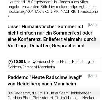
Herrenried 18 Gegebenenfalls können auch Mfgs
Andreas Draguhn beschäftigt sich in seinem Vortrag mit
angeboten werden. Bitte hier melden: https://gbs-rhein-
dem Thema „Conditio humana. Erklärt die Hirnforschung
neckar.org/KONTAKT/KONTAKTNACHRICHT/index.php
den Menschen?“
/
15:00 Uhr: Die Literaturwissenschaftlerin und Autorin
[Mehr]
Unser Humanistischer Sommer ist
Nadine Pungs aus Düsseldorf setzt sich mit dem Thema
„Nichtmuttersein: von der Entscheidung, ohne Kinder zu
nicht einfach nur ein Sommerfest oder
leben" auseinander.
eine Konferenz. Er liefert vielmehr durch
Vorträge, Debatten, Gespräche und
20:00 Uhr: „Die autoritäre Bedrohung: Wie wir die offene
Gesellschaft verteidigen können" darüber diskutieren die
Literatur Denkanstöße zu wichtigen
Ethnologin und Islamwissenschaftlerin Susanne
Themen unserer Zeit. Den Abschluss
Schröter und der Philosoph, Autor und
10.00 Uhr
Friedrich-Ebert-Platz, Heidelberg, bis
Vorstandssprecher der gbs-Stiftung Michael Schmidt-
macht mocabo mit Live-Musik.
Schloss/Ehrenhof Mannheim
Salomon.
Zweiter Tag unseres Humanistischen Sommers 2022
[Mehr]
Raddemo "Heute Radschnellweg!"
Dazwischen immer wieder Gelegenheit zum Essen,
Trinken, Reden, Diskutieren, Kennenlernen.
10:30 Uhr "HAIlight": Dr. Nikil Mukerji, Philosoph, Autor und
von Heidelberg nach Mannheim
Geschäftsführer des Studiengangs Philosophie, Politik,
Studierende erhalten ein Freigetränk, ansonsten muss
Wirtschaft aus München widmet sich in seinem Vortrag
Die Raddemo, die um 10 Uhr auf dem Heidelberger
Essen und Trinken selbst gezahlt werden. Der Rest ist
dem Thema "Bullshit - zwischen Banalität und
Friedrich-Ebert-Platz startet, führt südlich des Neckars
umsonst.
Transzendenz"
nach Mannheim. Sie verläuft damit weitgehend auf