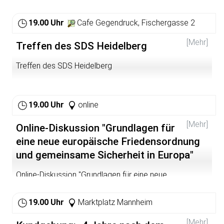
as a university/campus tour together with our Korean
fellow students who are currently visiting! Our
department has organised a programme in English - just
19.00 Uhr
Cafe Gegendruck, Fischergasse 2
for you 😉 - and there’ll be plenty of opportunities to get
to know each other, do some networking and, most
[Mehr]
Treffen des SDS Heidelberg
importantly, to have fun!
Treffen des SDS Heidelberg
Come by!
19.00 Uhr
online
[Mehr]
Online-Diskussion "Grundlagen für
eine neue europäische Friedensordnung
und gemeinsame Sicherheit in Europa"
Online-Diskussion "Grundlagen für eine neue
europäische Friedensordnung und gemeinsame
Sicherheit in Europa" mit Uwe Hiksch (Naturfreunde), 19
19.00 Uhr
Marktplatz Mannheim
Uhr, via online tool zoom (
https://zoom.us/j/526339150
),
VA: NaturFreunde Berlin und die NaturFreunde Hamburg
[Mehr]