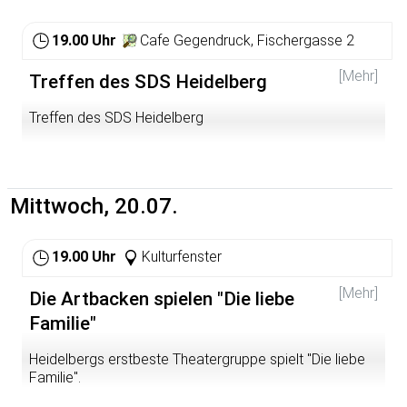
immer lecker (veganes) Essen. Kommt vorbei!
Von 17-20 Uhr (Input ab 18 Uhr)
19.00 Uhr
Cafe Gegendruck, Fischergasse 2
[Mehr]
Treffen des SDS Heidelberg
Treffen des SDS Heidelberg
Mittwoch, 20.07.
19.00 Uhr
Kulturfenster
[Mehr]
Die Artbacken spielen "Die liebe
Familie"
Heidelbergs erstbeste Theatergruppe spielt "Die liebe
Familie".