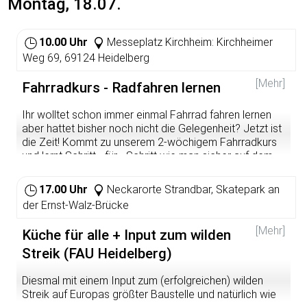
Montag, 18.07.
Volk zu einen“.
Diesen faschistischen Umtrieben müssen wir aktiv
10.00 Uhr
Messeplatz Kirchheim: Kirchheimer
entgegentreten. Aus vielen Städten reisen
Weg 69, 69124 Heidelberg
Antifaschist*innen nach Mainz, um gemeinsam den
faschistischen Aufmarsch zu verhindern.
Auch aus
[Mehr]
Fahrradkurs - Radfahren lernen
Heidelberg gibt es einen Zugtreffpunkt: wir sehen
uns am 16. Juli um 8.50 Uhr am Hauptbahnhof
Heidelberg.
Ihr wolltet schon immer einmal Fahrrad fahren lernen
aber hattet bisher noch nicht die Gelegenheit? Jetzt ist
die Zeit! Kommt zu unserem 2-wöchigem Fahrradkurs
und lernt Schritt - für - Schritt wie man sicher auf dem
Fahrrad wird! Es sind keine Vorkenntnisse notwendig!
Das Angebot ist kostenfrei.
17.00 Uhr
Neckarorte Strandbar, Skatepark an
der Ernst-Walz-Brücke
Das Angebot richtet sich insbesondere an
arbeitssuchende Menschen ab 27 Jahren in Heidelberg!
[Mehr]
Küche für alle + Input zum wilden
Wann: 18.07.-22.07. und 25.07.-29.07. (Der Kurs dauert 2
Streik (FAU Heidelberg)
Wochen) Je 10-12 Uhr
Diesmal mit einem Input zum (erfolgreichen) wilden
Anmeldung:
biwaq@habito-heidelberg.de
, Telefon:
Streik auf Europas größter Baustelle und natürlich wie
06221/4299020