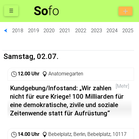
So
fo
☰
⮜
2018
2019
2020
2021
2022
2023
2024
2025
Samstag, 02.07.
12.00 Uhr
Anatomiegarten
[Mehr]
Kundgebung/Infostand: „Wir zahlen
nicht für eure Kriege! 100 Milliarden für
eine demokratische, zivile und soziale
Zeitenwende statt für Aufrüstung“
Die Kundgebung findet parallel zu einer Demonstration in
Berlin statt. Näheres unter
14.00 Uhr
Bebelplatz, Berlin, Bebelplatz, 10117
http://www.zivilezeitenwende.de
. Der Aufruf dazu: