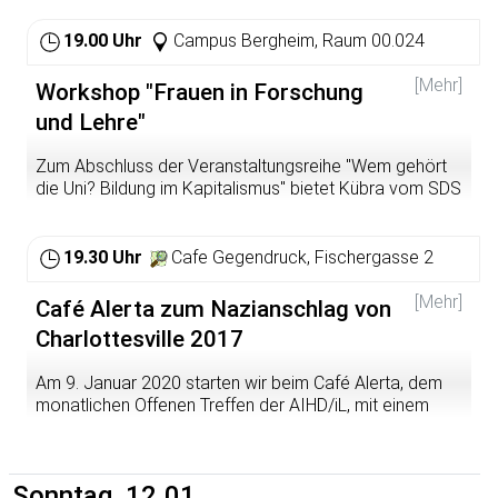
19.00 Uhr
Campus Bergheim, Raum 00.024
[Mehr]
Workshop "Frauen in Forschung
und Lehre"
Zum Abschluss der Veranstaltungsreihe "Wem gehört
die Uni? Bildung im Kapitalismus" bietet Kübra vom SDS
Bamberg am 09.01. 19 Uhr im Campus Bergheim Raum
00.024 einen Workshop zum Thema Frauen in
Forschung und Lehre an.
19.30 Uhr
Cafe Gegendruck, Fischergasse 2
https://www.facebook.com/events/729816764188188/
[Mehr]
Café Alerta zum Nazianschlag von
Charlottesville 2017
Am 9. Januar 2020 starten wir beim Café Alerta, dem
monatlichen Offenen Treffen der AIHD/iL, mit einem
Filmabend zu Neonazis in den USA ins neue Jahr. Im
Mittelpunkt steht der Nazi-Anschlag auf
antifaschistische Demonstrant*innen im August 2017 in
Sonntag, 12.01.
Charlottesville. Wie immer gibt es ab 19.30 Uhr im Café