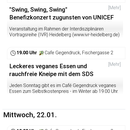
geht nur 14-15.30Uhr.
Teilnehmer*innen Beitrag:
[Mehr]
15 Euro inkl. vegetarischer Verpflegung
"Swing, Swing, Swing"
Referent:
Benefizkonzert zugunsten von UNICEF
Ulrich Wohland, Werkstatt für Gewaltfreie Aktion
Information und Anmeldung:
Veranstaltung im Rahmen der Interdisziplinären
Bis 10.Januar bei Lena Burkl,
region@eine-welt-
Vortragsreihe (IVR) Heidelberg (www.ivr-heidelberg.de)
zentrum.de
So, 19. Dezember 2020 19:00 Uhr, Peterskirche
Heidelberg (Plöck 70) "Swing, Swing, Swing"
19.00 Uhr
Cafe Gegendruck, Fischergasse 2
Benefizkonzert zugunsten von UNICEF
[Mehr]
Leckeres veganes Essen und
Ein buntes Benefizkonzert der Big Band der
Evangelischen Studierendengemeinde zugunsten von
rauchfreie Kneipe mit dem SDS
UNICEF unter dem Motto „Swing, Swing, Swing“ am
Sonntag, den 19. Januar 2020, um 19:00 Uhr in der
Jeden Sonntag gibt es im Café Gegendruck veganes
Peterskirche Heidelberg.
Essen zum Selbstkostenpreis - im Winter ab 19.00 Uhr.
Kommt vorbei!
Der Eintritt ist frei, eine Voranmeldung ist nicht
erforderlich.
Mittwoch, 22.01.