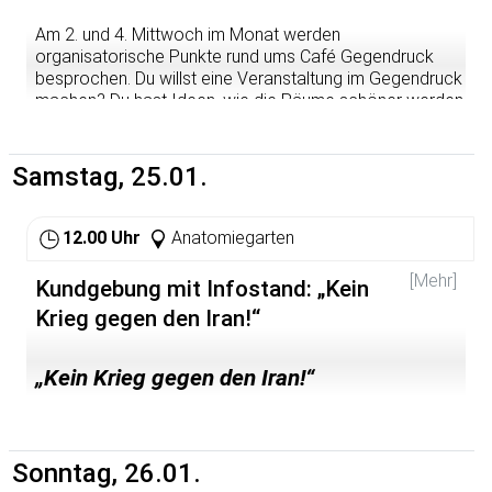
verschiedene Perspektiven und Ansätze pluraler
Ökonomik behandelt werden, welchen in der regulären
Am 2. und 4. Mittwoch im Monat werden
Lehre nur wenig Raum gelassen wird.
organisatorische Punkte rund ums Café Gegendruck
besprochen. Du willst eine Veranstaltung im Gegendruck
15.01.: Anpassung des Körpers an den Klimawandel (A.
machen? Du hast Ideen, wie die Räume schöner werden
Herrmann, Institute of Global Health Heidelberg)
könnten? Du interessierst dich einfach für die Abläufe
und möchtest eventuell mitmachen? Komm vorbei!
Mehr Infos:
https://rewo.stura.uni-heidelberg.de/ws-19-
20-economics-anderes-klima-andere-wirtschaft/
Samstag, 25.01.
12.00 Uhr
Anatomiegarten
[Mehr]
Kundgebung mit Infostand: „Kein
Krieg gegen den Iran!“
„Kein Krieg gegen den Iran!“
Wirtschaftsblockade beenden! Für die
Rückkehr zum Atomabkommen
Sonntag, 26.01.