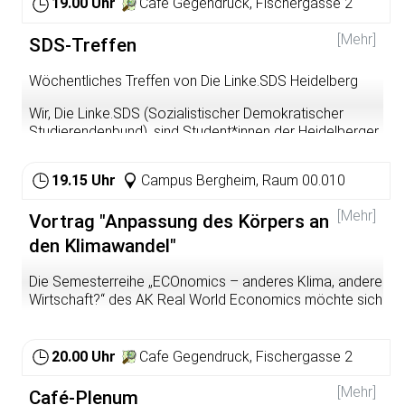
19.00 Uhr
Cafe Gegendruck, Fischergasse 2
[Mehr]
SDS-Treffen
Wöchentliches Treffen von Die Linke.SDS Heidelberg
Wir, Die Linke.SDS (Sozialistischer Demokratischer
Studierendenbund), sind Student*innen der Heidelberger
Hochschulen, die für Sozialismus, Feminismus und
Klimagerechtigkeit streiten sowie sich gegen
19.15 Uhr
Campus Bergheim, Raum 00.010
Faschismus und Diskriminierung jeglicher Art einsetzen.
Unsere Arbeit mit der Organisation von Demonstrationen
[Mehr]
Vortrag "Anpassung des Körpers an
oder Infoveranstaltungen findet dabei nicht nur an der
Hochschule statt, sondern ist Teil einer aktiven
den Klimawandel"
Auseinandersetzung, die von dort ausgehend in die
Gesellschaft hineingetragen wird.
Die Semesterreihe „ECOnomics – anderes Klima, andere
Wirtschaft?“ des AK Real World Economics möchte sich
der aktuellen Klimadebatte aus ökonomischer
Perspektive nähern. Sie will herausfinden, welches Echo
der Klimawandel in der Ökonomie findet oder finden
20.00 Uhr
Cafe Gegendruck, Fischergasse 2
sollte. Was können mögliche Lösungen für das
Wirtschaften in der Zukunft sein? Dabei sollen auch
[Mehr]
Café-Plenum