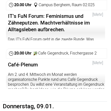
20-economics-anderes-klima-andere-wirtschaft/
einer Demo? Fragen, wie es nach der Festnahme bei der
20.00 Uhr
Campus Bergheim, Raum 02.025
Blockade weitergeht? Linke Aktivist*innen, die wegen
einer politischen Aktion Repression abbekommen und
[Mehr]
IT's FuN Forum: Feminismus und
Tipps zum Umgang damit benötigen, können von 19.30-
Zähneputzen. Machtverhältnisse im
20.30 Uhr im Café Gegendruck Aktive der Roten Hilfe
HD/MA treffen und mit ihnen das weitere Vorgehen
Alltagsleben aufbrechen.
besprechen.
Das IT's FuN Forum geht in die zweite Runde: Was
Veranstaltet im Rahmen der Kampagne "Solidarität
bedeutet Geschlecht und Feminismus heute?
verbindet"
Kontrovers, kritisch und konstruktiv wollen wir uns über
20.00 Uhr
Cafe Gegendruck, Fischergasse 2
Feminismen und Geschlechterrealitäten austauschen.
Diskutieren, vernetzen und voneinander lernen in einem
[Mehr]
Café-Plenum
geschützten und respektvollen Rahmen. Alle
Geschlechter sind willkommen!
Am 2. und 4. Mittwoch im Monat werden
organisatorische Punkte rund ums Café Gegendruck
besprochen. Du willst eine Veranstaltung im Gegendruck
machen? Du hast Ideen, wie die Räume schöner werden
könnten? Du interessierst dich einfach für die Abläufe
und möchtest eventuell mitmachen? Komm vorbei!
Donnerstag, 09.01.