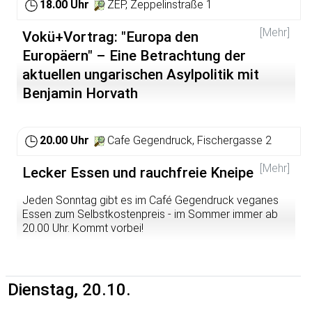
18.00 Uhr
ZEP, Zeppelinstraße 1
[Mehr]
Vokü+Vortrag: "Europa den
Europäern" – Eine Betrachtung der
aktuellen ungarischen Asylpolitik mit
Benjamin Horvath
Seit kurzem hat die ungarische Regierung einen 175km
langen Grenzzaun zu seinem südlichen Nachbarland
20.00 Uhr
Cafe Gegendruck, Fischergasse 2
Serbien errichtet um die Flüchtlingsströme auf der
sogenannten Westbalkanroute einzudämmen. Auch das
[Mehr]
Lecker Essen und rauchfreie Kneipe
Militär wird entlang der Grenze verstärkt eingesetzt. Im
Inneren des Landes läuft die Hetze und Panikmache
Jeden Sonntag gibt es im Café Gegendruck veganes
gegen Flüchtlinge auf Hochtouren. In den letzten
Essen zum Selbstkostenpreis - im Sommer immer ab
Monaten überschlagen sich die Meldungen über
20.00 Uhr. Kommt vorbei!
Aufstände der Flüchtigen; sei es hinter der Grenze oder
am Budapester Ostbahnhof. Dabei möchten die
Wenigsten in Ungarn Asylbeantragen.
Die Mehrheit streben nach West- und Nordeuropa.
Dienstag, 20.10.
Welche genauen Mittel die ungarische Regierung