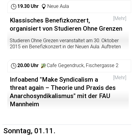
Spende in die ZEP einladen. Es wird wie immer in
19.30 Uhr
Neue Aula
gemütlicher Atmospähre zusammen gegessen und ein
schöner Abend verbracht. Kommt also zahlreich und
[Mehr]
Klassisches Benefizkonzert,
bringt eure Freund*innen mit.:)
organisiert von Studieren Ohne Grenzen
Die ZEP findet ihr in der Zeppelinstr. 1 in Neuenheim.
Studieren Ohne Grezen veranstaltet am 30. Oktober
Solidarische Grüße, Akut+C
2015 ein Benefizkonzert in der Neuen Aula. Auftreten
wird das "Aoide Quartett" bestehend aus 4 Musikern der
Jungen Kammerphilharmonie Rhein-Neckar.
20.00 Uhr
Cafe Gegendruck, Fischergasse 2
Karten-Vorverkauf über das RNZ-Ticketbüro Heidelberg:
7 € ermäßigt für Studenten, 13 € regulär Abendkasse: 8
[Mehr]
Infoabend "Make Syndicalism a
€ ermäßigt für Studenten, 15 € regulär
threat again – Theorie und Praxis des
Einlass ab 19:30, Beginn 20:00
Anarchosyndikalismus" mit der FAU
Mannheim
Alle Einnahmen dienen zur Unterstützung der
Stipendienprojekte von Studieren Ohne Grenzen in
Kriegs- und Krisengebieten. Weitere Infos:
Infoabend "Make Syndicalism a threat again – Theorie
https://www.facebook.com/events/823013407797434/
und Praxis des Anarchosyndikalismus" mit der FAU
Mannheim
Sonntag, 01.11.