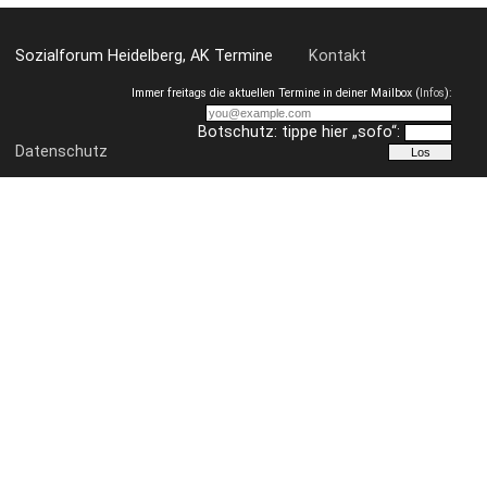
„Die Vernichtung des Nazismus mit seinen Wurzeln ist
unsere Losung. Der Aufbau einer neuen Welt des
Sozialforum Heidelberg, AK Termine
Kontakt
Friedens und der Freiheit ist unser Ziel. Das sind wir
unseren gemordeten Kameraden und ihren Angehörigen
Immer freitags die aktuellen Termine in deiner Mailbox (
Infos
):
schuldig.“ (aus dem Schwur von Buchenwald)
Botschutz: tippe hier „sofo“:
Datenschutz