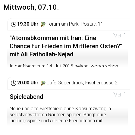
Mittwoch, 07.10.
19.30 Uhr
Forum am Park, Poststr. 11
[Mehr]
"Atomabkommen mit Iran: Eine
Chance für Frieden im Mittleren Osten?"
mit Ali Fathollah-Nejad
In der Nacht zum 14. Juli 2015 gelang, woran schon
kaum jemand noch glaubte: nach 13 Jahren zäher und
harter Verhandlungen kamen der Westen und der Iran zu
20.00 Uhr
Cafe Gegendruck, Fischergasse 2
einer Einigung im Streit um das iranische
Atomprogramm. Eine Unterzeichnung kann jedoch erst
[Mehr]
Spieleabend
nach Billigung durch den US-Kongress erfolgen.In dem
vereinbarten Langzeitabkommen akzeptiert Teheran
weitgehende Einschränkungen bei der Entwicklung
Neue und alte Brettspiele ohne Konsumzwang in
seiner Nuklearenergie-Wirtschaft für die Dauer von zehn
selbstverwalteten Räumen spielen. Bringt eure
bis 15 Jahren. Im Gegenzug sollen die diesbezüglichen
Lieblingsspiele und alle eure FreundInnen mit!
Wirtschafts- und Finanzsanktionen der USA und der EU-
Staaten schrittweise aufgehoben werden. Kommt der