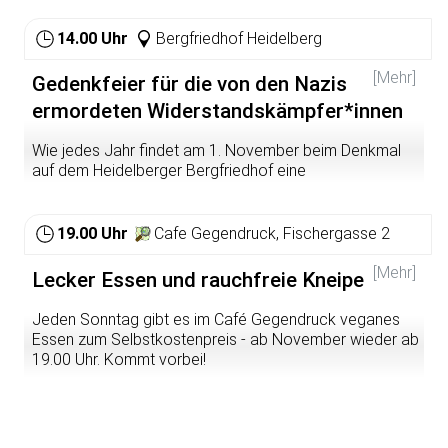
Seit 2011 gibt es in Mannheim ein lokales Allgemeines
Syndikat der FAU (Freie Arbeiterinnen- und Arbeiter-
14.00 Uhr
Bergfriedhof Heidelberg
Union). Mitglieder des Syndikats stellen ihre
Vorstellungen von basisdemokratischer
[Mehr]
Gedenkfeier für die von den Nazis
Gewerkschaftsarbeit in der Tradition des
ermordeten Widerstandskämpfer*innen
Anarchosyndikalismus zur Diskussion und präsentieren
ihre eigenen Aktivitäten der letzten vier Jahre.
Wie jedes Jahr findet am 1. November beim Denkmal
Mehr Infos unter fau-mannheim.de
auf dem Heidelberger Bergfriedhof eine
Gedenkveranstaltung für die Antifaschist*innen statt, die
für ihren Widerstand gegen den NS-Terror ermordet
wurden. Organisiert wird die Veranstaltung von der
19.00 Uhr
Cafe Gegendruck, Fischergasse 2
VVN/BdA Heidelberg und dem DGB. Hauptrednerin in
diesem Jahr ist Janka Kluge (VVN/BdA Baden-
[Mehr]
Lecker Essen und rauchfreie Kneipe
Württemberg); weitere Reden und Grußworte werden
von VertreterInnen der Gewerkschaften und
Jeden Sonntag gibt es im Café Gegendruck veganes
antifaschistischer Gruppen gehalten. Dazu gibt es ein
Essen zum Selbstkostenpreis - ab November wieder ab
musikalisches Rahmenprogramm.
19.00 Uhr. Kommt vorbei!
Der Treffpunkt ist bereits um 13.45 Uhr vor dem
Krematorium auf dem Bergfriedhof, um gemeinsam zum
Gedenkstein zu gehen.