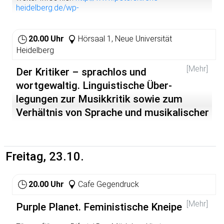
Rosa-Luxemburg-Club Rhein Neckar.
heidelberg.de/wp-
content/uploads/2015/10/FlyerPKDialog_2015.pdf
https://akutplusc.wordpress.com/
20.00 Uhr
Hörsaal 1, Neue Universität
Heidelberg
[Mehr]
Der Kritiker – sprachlos und
wortgewaltig. Linguistische Über-
legungen zur Musikkritik sowie zum
Verhältnis von Sprache und musikalischer
Erfahrung
Dr. Matthias Attig (Germanistik, Heidelberg): Der Kritiker –
Freitag, 23.10.
sprachlos und wortgewaltig. Linguistische Über-
legungen zur Musikkritik sowie zum Verhältnis von
Sprache und musikalischer Erfahrung
20.00 Uhr
Cafe Gegendruck
Vortrag der Interdisziplinären Vortragsreihe Heielberg:
[Mehr]
www.ivr-heidelberg.de
Purple Planet. Feministische Kneipe