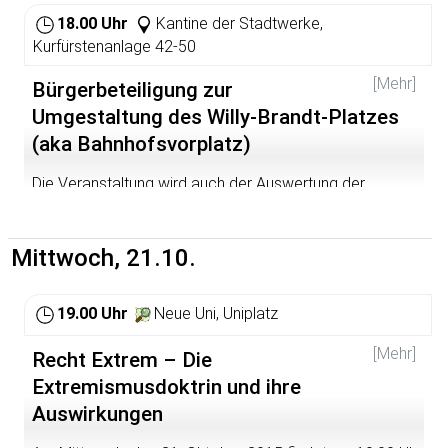
einsetzt um mit den Flüchtlingsströmen fertig zu werden
und was sie mit diesem Vorgehen zu erreichen versucht,
18.00 Uhr
Kantine der Stadtwerke,
soll in diesem Vortrag beleuchtet werden.
Kurfürstenanlage 42-50
[Mehr]
Bürgerbeteiligung zur
Umgestaltung des Willy-Brandt-Platzes
(aka Bahnhofsvorplatz)
Die Veranstaltung wird auch der Auswertung der
Umfrage unter
http://heidelberg-
bahnhofsvorplatz.buergerbeteiligungen.de/umfrage
dienen.
Mittwoch, 21.10.
19.00 Uhr
Neue Uni, Uniplatz
[Mehr]
Recht Extrem – Die
Extremismusdoktrin und ihre
Auswirkungen