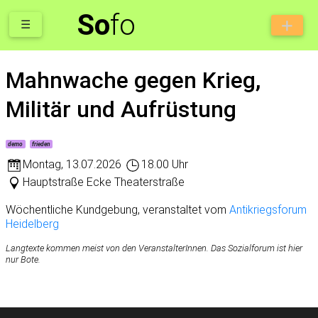
So
fo
☰
Mahnwache gegen Krieg,
Militär und Aufrüstung
demo
frieden
Montag
,
13.07.2026
18.00 Uhr
Hauptstraße Ecke Theaterstraße
Wöchentliche Kundgebung, veranstaltet vom
Antikriegsforum
Heidelberg
Langtexte kommen meist von den VeranstalterInnen. Das Sozialforum ist hier
nur Bote.