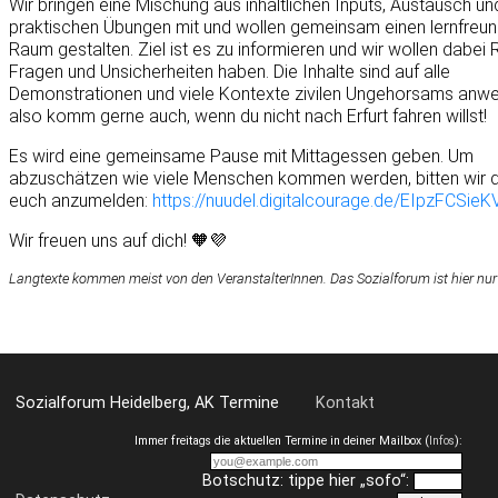
Wir bringen eine Mischung aus inhaltlichen Inputs, Austausch un
praktischen Übungen mit und wollen gemeinsam einen lernfreun
Raum gestalten. Ziel ist es zu informieren und wir wollen dabei 
Fragen und Unsicherheiten haben. Die Inhalte sind auf alle
Demonstrationen und viele Kontexte zivilen Ungehorsams anwe
also komm gerne auch, wenn du nicht nach Erfurt fahren willst!
Es wird eine gemeinsame Pause mit Mittagessen geben. Um
abzuschätzen wie viele Menschen kommen werden, bitten wir 
euch anzumelden:
https://nuudel.digitalcourage.de/EIpzFCSi
Wir freuen uns auf dich! 🧡💜
Langtexte kommen meist von den VeranstalterInnen. Das Sozialforum ist hier nur
Sozialforum Heidelberg, AK Termine
Kontakt
Immer freitags die aktuellen Termine in deiner Mailbox (
Infos
):
Botschutz: tippe hier „sofo“: