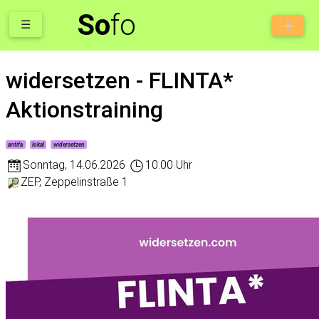
So
fo
☰
widersetzen - FLINTA*
Aktionstraining
antifa
lokal
widersetzen
Sonntag
,
14.06.2026
10.00 Uhr
ZEP, Zeppelinstraße 1