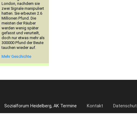
London, nachdem sie
zwei Signale manipuliert
hatten. Sie erbeuten 2.6
Millionen Pfund. Die
meisten der Räuber
werden wenig später
gefasst und verurteilt,
doch nur etwas mehr als
300000 Pfund der Beute
tauchen wieder auf.
Mehr Geschichte
Sozialforum Heidelberg, AK Termine
Kontakt
Datenschut