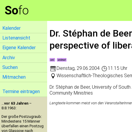
So
fo
Kalender
Dr. Stéphan de Beer
Listenansicht
perspective of libe
Eigene Kalender
Archiv
uni
unimut
Suchen
Dienstag
,
29.06.2004
11.15 Uhr
Wissenschaftlich-Theologisches Sem
Mitmachen
Dr. Stéphan de Beer, University of South 
Termine eintragen
Community Ministries
Langtexte kommen meist von den VeranstalterInnen. 
…
vor 63 Jahren
–
8.8.1963:
Der große Postzugraub:
Mindestens 15 Männer
überfallen einen Postzug
von Glasgow nach