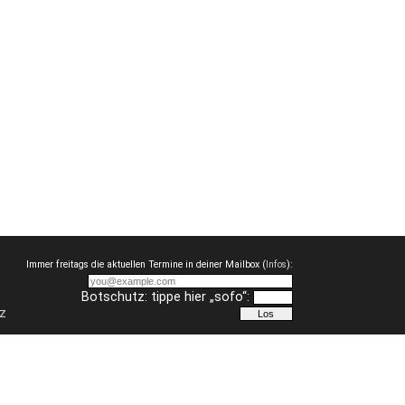
Immer freitags die aktuellen Termine in deiner Mailbox (
Infos
):
Botschutz: tippe hier „sofo“:
z