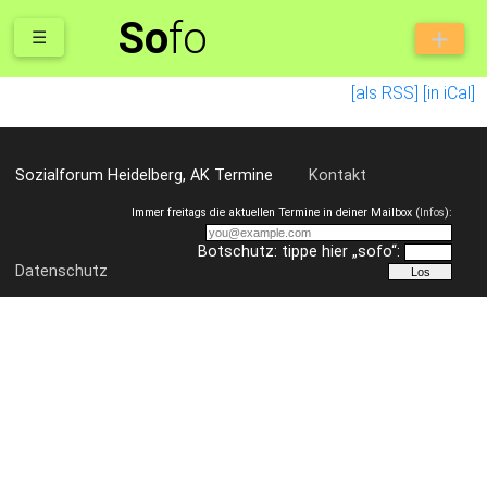
So
fo
☰
[als RSS]
[in iCal]
Sozialforum Heidelberg, AK Termine
Kontakt
Immer freitags die aktuellen Termine in deiner Mailbox (
Infos
):
Botschutz: tippe hier „sofo“:
Datenschutz