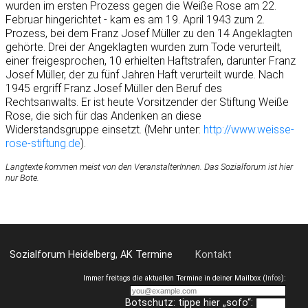
wurden im ersten Prozess gegen die Weiße Rose am 22.
Februar hingerichtet - kam es am 19. April 1943 zum 2.
Prozess, bei dem Franz Josef Müller zu den 14 Angeklagten
gehörte. Drei der Angeklagten wurden zum Tode verurteilt,
einer freigesprochen, 10 erhielten Haftstrafen, darunter Franz
Josef Müller, der zu fünf Jahren Haft verurteilt wurde. Nach
1945 ergriff Franz Josef Müller den Beruf des
Rechtsanwalts. Er ist heute Vorsitzender der Stiftung Weiße
Rose, die sich für das Andenken an diese
Widerstandsgruppe einsetzt. (Mehr unter:
http://www.weisse-
rose-stiftung.de
).
Langtexte kommen meist von den VeranstalterInnen. Das Sozialforum ist hier
nur Bote.
Sozialforum Heidelberg, AK Termine
Kontakt
Immer freitags die aktuellen Termine in deiner Mailbox (
Infos
):
Botschutz: tippe hier „sofo“: